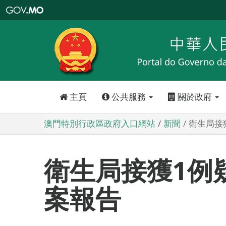
澳
門
特
別
行
政
區
政
府
入
口
網
站
主頁
公共服務
關於政府
澳門特別行政區政府入口網站
新聞
衛生局接
衛生局接獲1例
案報告