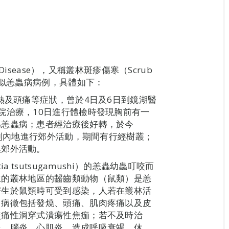
Disease），又稱叢林斑疹傷寒（Scrub
疑似恙蟲病病例，具體如下：
熱及頭痛等症狀，曾於4日及6日到鏡湖醫
院治療，10日進行體檢時發現胸前有一
為恙蟲病；患者經治療後好轉，於今
日到內地進行郊外活動，期間有行經樹叢；
澳郊外活動。
 tsutsugamushi）的恙蟲幼蟲叮咬而
生的叢林地區的齧齒類動物（鼠類）是恙
寄生於鼠類時可受到感染，人若在叢林活
。病徵包括發燒、頭痛、肌肉疼痛以及皮
無痛性洞穿式潰瘍性焦痂；若不及時治
炎、腦炎、心肌炎，造成呼吸衰竭、休