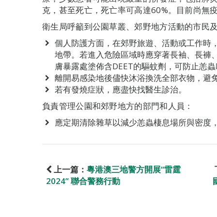
克，甚至死亡，死亡率可高達60%。目前尚無
衛生局呼籲到公園草叢、郊野地方活動的市民
個人防護方面，在郊野旅遊、活動或工作時
地帶。若進入危險區域時應穿著長袖、長褲
膚暴露處塗佈含DEET的驅蚊劑，可防止恙蟲
離開易感染地後儘快沐浴換洗全部衣物，避
若有發燒症狀，應盡快找醫生診治。
負責管理公園和郊野地方的部門和人員：
應定期清除雜草以減少恙蟲棲息場所與密度
上一篇：
粵港澳三地警方開展“雷霆
2024” 聯合警務行動