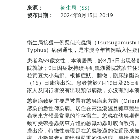
來源：
衛生局（SS）
發布日期：
2024年8月15日 20:19
衛生局接獲一例疑似恙蟲病（Tsutsugamushi 
Typhus）病例通報，是本澳今年首例輸入性
患者為59歲女性，本澳居民，於8月3日出現發
院就診；9日因症狀持續再到鏡湖醫院就診並住
粒黃豆大小焦痂。根據症狀、體徵，臨床診斷
（15）日康復出院。患者曾於7月19日及26
家人及同行者沒有出現類似病徵，亦沒有到本
恙蟲病致病主要是被帶有恙蟲病東方體（Orientia
感染的急性傳染病。居住在高溫潮濕且雜草叢
蟲病東方體最常見的貯存宿主。恙蟲在幼蟲期
動可受帶恙蟲病東方體的恙蟲幼蟲叮咬而致病
膚出疹，特徵性表現是在恙蟲咬過的位置形成
療，少數患者可能出現嚴重的併發症，包括肺