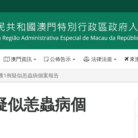
澳門資訊
公佈告示
法律法規
來
獲1例疑似恙蟲病個案報告
疑似恙蟲病個