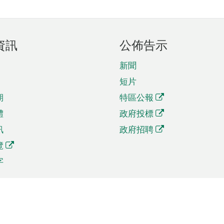
資訊
公佈告示
新聞
短片
期
特區公報
體
政府投標
訊
政府招聘
覽
字
及貿易
相關連結
資
手機應用程式目錄