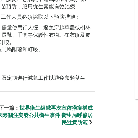
疫苗預防，服用抗生素能有效治療。
及工作人員必須採取以下預防措施：
，儘量使用行人徑，避免穿越草叢或樹林
、長靴、手套等保護性衣物。在衣服及皮
叮咬。
免恙蟎附著和叮咬。
，及定期進行滅鼠工作以避免鼠類孳生。
下一篇：
世界衛生組織再次宣佈猴痘構成
國際關注突發公共衛生事件 衛生局呼籲居
民注意防範