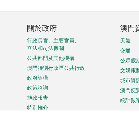
頁
關於政府
澳門
腳
菜
行政長官、主要官員、
天氣
立法和司法機關
單
交通
公共部門及其他機構
公眾假
澳門特別行政區公共行政
文娛康
政府架構
城市資
政策諮詢
澳門便
施政報告
統計數
特別推介
來澳旅遊
商務
計劃行程
貿易投