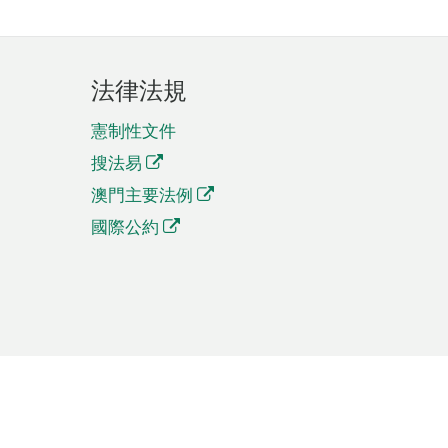
法律法規
憲制性文件
搜法易
澳門主要法例
國際公約