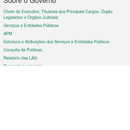
do
rodapé
Chefe do Executivo, Titulares dos Principais Cargos, Órgão
Legislativo e Órgãos Judiciais
Serviços e Entidades Públicos
APM
Estrutura e Atribuições dos Serviços e Entidades Públicos
Consulta de Políticas
Relatório das LAG
Promoções especiais
Sobre a RAEM
Tempo
Transporte
Feriados
Cultura e lazer
Informação de Macau