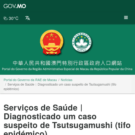
Portal
do
Governo
30°C
da
RAE
de
Macau
Portal do Governo da RAE de Macau
Notícias
Serviços de Saúde︳Diagnosticado um caso suspeito de Tsutsugamushi (tifo
epidémico)
Serviços de Saúde︳
Diagnosticado um caso
suspeito de Tsutsugamushi (tifo
epidémico)