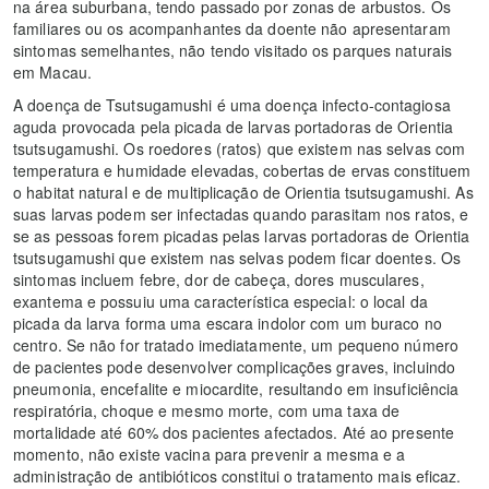
na área suburbana, tendo passado por zonas de arbustos. Os
familiares ou os acompanhantes da doente não apresentaram
sintomas semelhantes, não tendo visitado os parques naturais
em Macau.
A doença de Tsutsugamushi é uma doença infecto-contagiosa
aguda provocada pela picada de larvas portadoras de Orientia
tsutsugamushi. Os roedores (ratos) que existem nas selvas com
temperatura e humidade elevadas, cobertas de ervas constituem
o habitat natural e de multiplicação de Orientia tsutsugamushi. As
suas larvas podem ser infectadas quando parasitam nos ratos, e
se as pessoas forem picadas pelas larvas portadoras de Orientia
tsutsugamushi que existem nas selvas podem ficar doentes. Os
sintomas incluem febre, dor de cabeça, dores musculares,
exantema e possuiu uma característica especial: o local da
picada da larva forma uma escara indolor com um buraco no
centro. Se não for tratado imediatamente, um pequeno número
de pacientes pode desenvolver complicações graves, incluindo
pneumonia, encefalite e miocardite, resultando em insuficiência
respiratória, choque e mesmo morte, com uma taxa de
mortalidade até 60% dos pacientes afectados. Até ao presente
momento, não existe vacina para prevenir a mesma e a
administração de antibióticos constitui o tratamento mais eficaz.