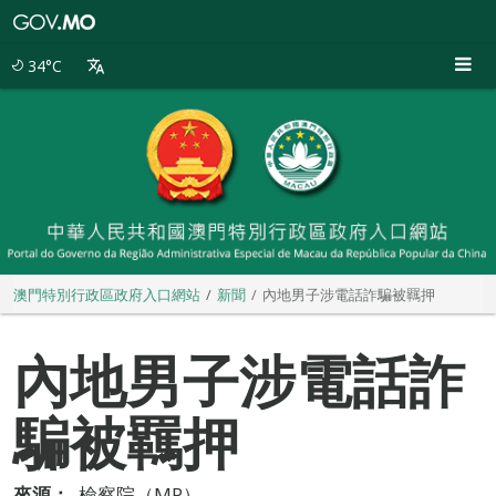
澳
門
特
34°C
別
行
政
區
政
府
入
口
網
站
澳門特別行政區政府入口網站
新聞
內地男子涉電話詐騙被羈押
內地男子涉電話詐
騙被羈押
來源：
檢察院（MP）