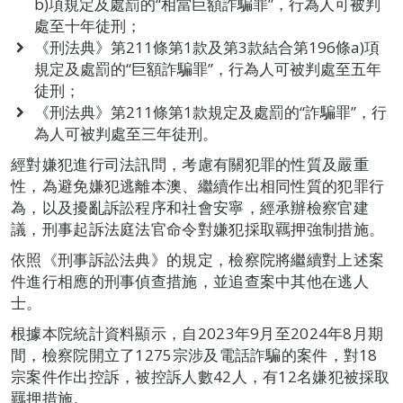
b)項規定及處罰的“相當巨額詐騙罪”，行為人可被判
處至十年徒刑；
《刑法典》第211條第1款及第3款結合第196條a)項
規定及處罰的“巨額詐騙罪”，行為人可被判處至五年
徒刑；
《刑法典》第211條第1款規定及處罰的“詐騙罪”，行
為人可被判處至三年徒刑。
經對嫌犯進行司法訊問，考慮有關犯罪的性質及嚴重
性，為避免嫌犯逃離本澳、繼續作出相同性質的犯罪行
為，以及擾亂訴訟程序和社會安寧，經承辦檢察官建
議，刑事起訴法庭法官命令對嫌犯採取羈押強制措施。
依照《刑事訴訟法典》的規定，檢察院將繼續對上述案
件進行相應的刑事偵查措施，並追查案中其他在逃人
士。
根據本院統計資料顯示，自2023年9月至2024年8月期
間，檢察院開立了1275宗涉及電話詐騙的案件，對18
宗案件作出控訴，被控訴人數42人，有12名嫌犯被採取
羈押措施。