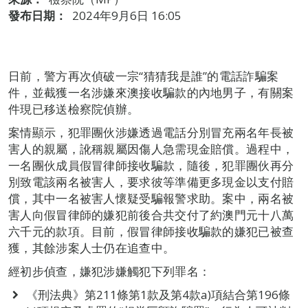
發布日期：
2024年9月6日 16:05
日前，警方再次偵破一宗“猜猜我是誰”的電話詐騙案
件，並截獲一名涉嫌來澳接收騙款的內地男子，有關案
件現已移送檢察院偵辦。
案情顯示，犯罪團伙涉嫌透過電話分別冒充兩名年長被
害人的親屬，訛稱親屬因傷人急需現金賠償。過程中，
一名團伙成員假冒律師接收騙款，隨後，犯罪團伙再分
別致電該兩名被害人，要求彼等準備更多現金以支付賠
償，其中一名被害人懷疑受騙報警求助。案中，兩名被
害人向假冒律師的嫌犯前後合共交付了約澳門元十八萬
六千元的款項。目前，假冒律師接收騙款的嫌犯已被查
獲，其餘涉案人士仍在追查中。
經初步偵查，嫌犯涉嫌觸犯下列罪名：
《刑法典》第211條第1款及第4款a)項結合第196條