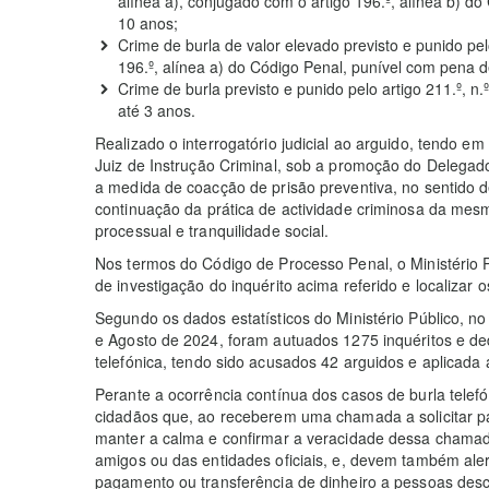
alínea a), conjugado com o artigo 196.º, alínea b) d
10 anos;
Crime de burla de valor elevado previsto e punido pel
196.º, alínea a) do Código Penal, punível com pena d
Crime de burla previsto e punido pelo artigo 211.º, n
até 3 anos.
Realizado o interrogatório judicial ao arguido, tendo em
Juiz de Instrução Criminal, sob a promoção do Delegado 
a medida de coacção de prisão preventiva, no sentido 
continuação da prática de actividade criminosa da me
processual e tranquilidade social.
Nos termos do Código de Processo Penal, o Ministério Pú
de investigação do inquérito acima referido e localizar o
Segundo os dados estatísticos do Ministério Público, 
e Agosto de 2024, foram autuados 1275 inquéritos e de
telefónica, tendo sido acusados 42 arguidos e aplicada 
Perante a ocorrência contínua dos casos de burla telefó
cidadãos que, ao receberem uma chamada a solicitar p
manter a calma e confirmar a veracidade dessa chamad
amigos ou das entidades oficiais, e, devem também ale
pagamento ou transferência de dinheiro a pessoas desc