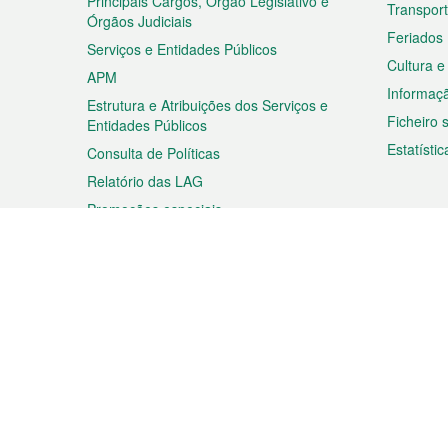
Principais Cargos, Órgão Legislativo e
Transpor
Órgãos Judiciais
Feriados
Serviços e Entidades Públicos
Cultura e
APM
Informaç
Estrutura e Atribuições dos Serviços e
Ficheiro
Entidades Públicos
Estatístic
Consulta de Políticas
Relatório das LAG
Promoções especiais
Viagem
Negóc
Planear a sua viagem
Negócios
Descobrir Macau
Feiras d
Macau
Espectáculos e Entretenimento
Oportuni
Roteiro de Compras
das PME
Eventos e Festividades
Informaç