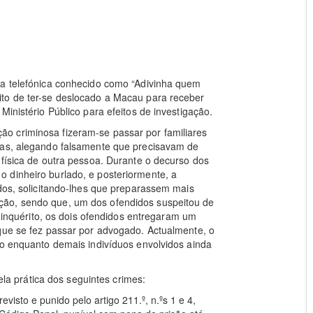
la telefónica conhecido como “Adivinha quem
to de ter-se deslocado a Macau para receber
Ministério Público para efeitos de investigação.
o criminosa fizeram-se passar por familiares
cas, alegando falsamente que precisavam de
 física de outra pessoa. Durante o decurso dos
 dinheiro burlado, e posteriormente, a
idos, solicitando-lhes que preparassem mais
ção, sendo que, um dos ofendidos suspeitou de
e inquérito, os dois ofendidos entregaram um
que se fez passar por advogado. Actualmente, o
do enquanto demais indivíduos envolvidos ainda
pela prática dos seguintes crimes:
visto e punido pelo artigo 211.º, n.ºs 1 e 4,