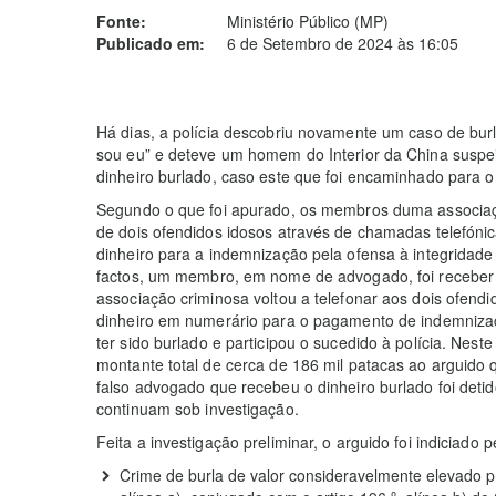
Fonte:
Ministério Público (MP)
Publicado em:
6 de Setembro de 2024 às 16:05
Há dias, a polícia descobriu novamente um caso de bur
sou eu” e deteve um homem do Interior da China suspei
dinheiro burlado, caso este que foi encaminhado para o 
Segundo o que foi apurado, os membros duma associaçã
de dois ofendidos idosos através de chamadas telefóni
dinheiro para a indemnização pela ofensa à integridade
factos, um membro, em nome de advogado, foi receber o
associação criminosa voltou a telefonar aos dois ofend
dinheiro em numerário para o pagamento de indemniza
ter sido burlado e participou o sucedido à polícia. Nest
montante total de cerca de 186 mil patacas ao arguido 
falso advogado que recebeu o dinheiro burlado foi deti
continuam sob investigação.
Feita a investigação preliminar, o arguido foi indiciado 
Crime de burla de valor consideravelmente elevado pre