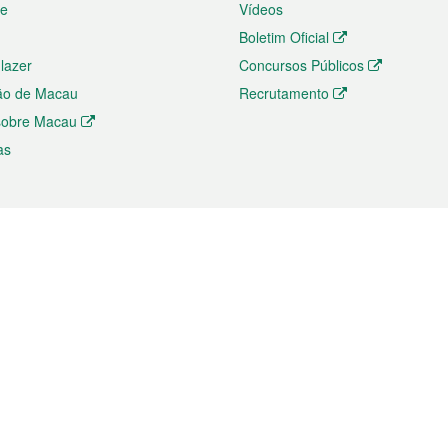
te
Vídeos
Boletim Oficial
 lazer
Concursos Públicos
ão de Macau
Recrutamento
 sobre Macau
as
ios e comércio
Directório
 e Investimento
Directório de Aplicações para T
o Comércio e Convenções em
Directório de Redes Sociais
Directório de Websites Temático
dades de Negócios e Serviços
Directório RSS
s
Descarregamento de impressos
ão dos Mercados