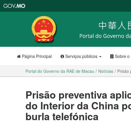
Portal
do
Governo
da
RAE
de
Macau
Página Principal
Serviços públicos
Sobre o
Portal do Governo da RAE de Macau
Notícias
Prisão 
Prisão preventiva ap
do Interior da China p
burla telefónica