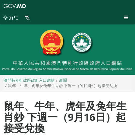
澳
門
特
31°C
別
行
政
區
政
府
入
口
網
站
澳門特別行政區政府入口網站
新聞
鼠年、牛年、虎年及兔年生肖鈔 下週一（9月16日）起接受兌換
鼠年、牛年、虎年及兔年生
肖鈔 下週一（9月16日）起
接受兌換