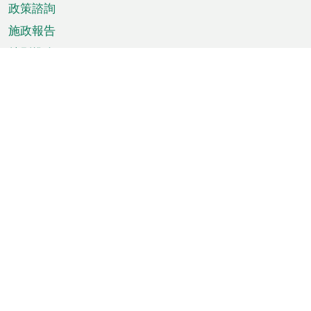
政策諮詢
施政報告
特別推介
澳門資訊
天氣
交通
公眾假期
文娛康體
城市資訊
澳門便覽
統計數字
公佈告示