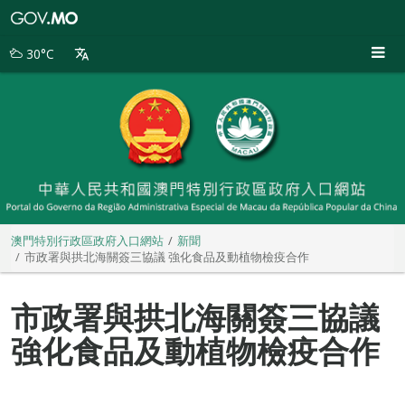
澳
門
特
30°C
別
行
政
區
政
府
入
口
網
站
澳門特別行政區政府入口網站
新聞
市政署與拱北海關簽三協議 強化食品及動植物檢疫合作
市政署與拱北海關簽三協議
強化食品及動植物檢疫合作