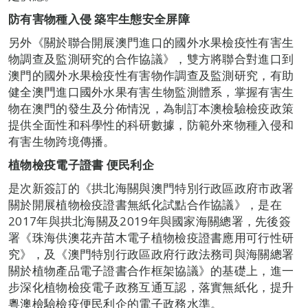
防有害物種入侵 築牢生態安全屏障
另外《關於聯合開展澳門進口的國外水果檢疫性有害生
物調查及監測研究的合作協議》，雙方將聯合對進口到
澳門的國外水果檢疫性有害物作調查及監測研究，有助
健全澳門進口國外水果有害生物監測體系，掌握有害生
物在澳門的發生及分佈情況，為制訂本澳檢驗檢疫政策
提供全面性和科學性的科研數據，防範外來物種入侵和
有害生物跨境傳播。
植物
檢疫
電子證書
便民利企
是次新簽訂的《拱北海關與澳門特別行政區政府市政署
關於開展植物檢疫證書無紙化試點合作協議》，是在
2017年與拱北海關及2019年與國家海關總署，先後簽
署《珠海供澳花卉苗木電子植物檢疫證書應用可行性研
究》，及《澳門特別行政區政府行政法務司與海關總署
關於植物產品電子證書合作框架協議》的基礎上，進一
步深化植物檢疫電子政務互通互認，落實無紙化，提升
粵澳檢驗檢疫便民利企的電子政務水準。