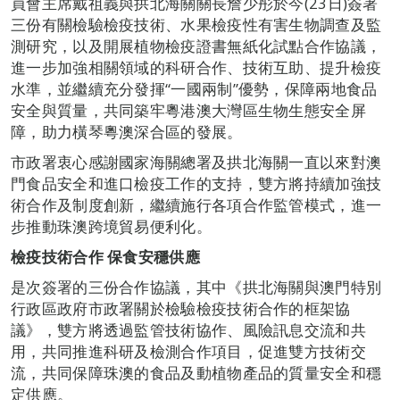
員會主席戴祖義與拱北海關關長詹少彤於今(23日)簽署
三份有關檢驗檢疫技術、水果檢疫性有害生物調查及監
測研究，以及開展植物檢疫證書無紙化試點合作協議，
進一步加強相關領域的科研合作、技術互助、提升檢疫
水準，並繼續充分發揮“一國兩制”優勢，保障兩地食品
安全與質量，共同築牢粵港澳大灣區生物生態安全屏
障，助力橫琴粵澳深合區的發展。
市政署衷心感謝國家海關總署及拱北海關一直以來對澳
門食品安全和進口檢疫工作的支持，雙方將持續加強技
術合作及制度創新，繼續施行各項合作監管模式，進一
步推動珠澳跨境貿易便利化。
檢疫技術合作 保食安穩供應
是次簽署的三份合作協議，其中《拱北海關與澳門特別
行政區政府市政署關於檢驗檢疫技術合作的框架協
議》，雙方將透過監管技術協作、風險訊息交流和共
用，共同推進科研及檢測合作項目，促進雙方技術交
流，共同保障珠澳的食品及動植物產品的質量安全和穩
定供應。