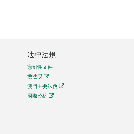
法律法規
憲制性文件
搜法易
澳門主要法例
國際公約