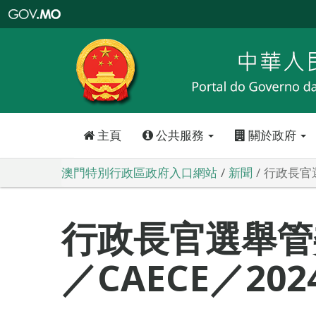
澳
門
特
別
行
政
區
政
府
入
口
網
站
主頁
公共服務
關於政府
澳門特別行政區政府入口網站
新聞
行政長官選
行政長官選舉管
／CAECE／20