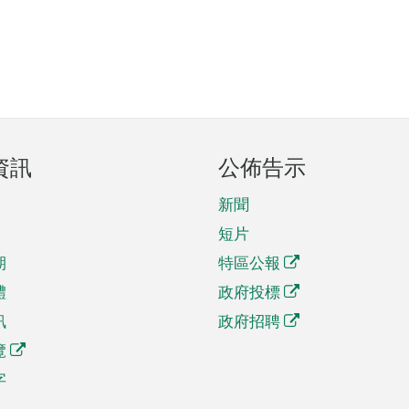
資訊
公佈告示
新聞
短片
期
特區公報
體
政府投標
訊
政府招聘
覽
字