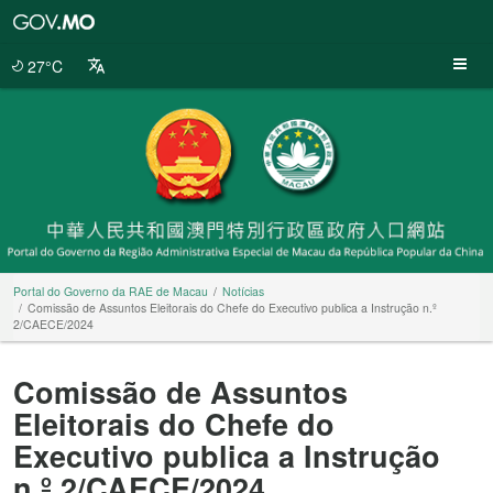
Portal
do
Governo
27°C
da
RAE
de
Macau
Portal do Governo da RAE de Macau
Notícias
Comissão de Assuntos Eleitorais do Chefe do Executivo publica a Instrução n.º
2/CAECE/2024
Comissão de Assuntos
Eleitorais do Chefe do
Executivo publica a Instrução
n.º 2/CAECE/2024