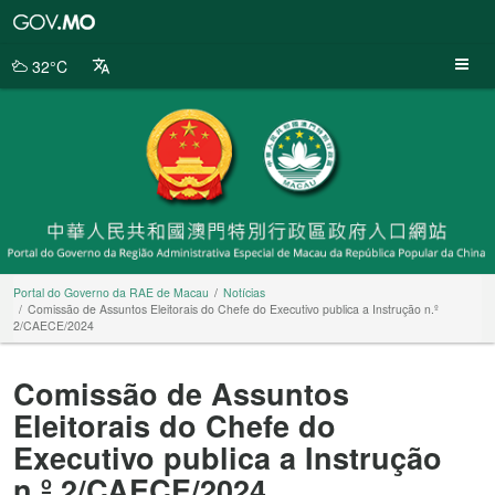
Portal
do
Governo
32°C
da
RAE
de
Macau
Portal do Governo da RAE de Macau
Notícias
Comissão de Assuntos Eleitorais do Chefe do Executivo publica a Instrução n.º
2/CAECE/2024
Comissão de Assuntos
Eleitorais do Chefe do
Executivo publica a Instrução
n.º 2/CAECE/2024