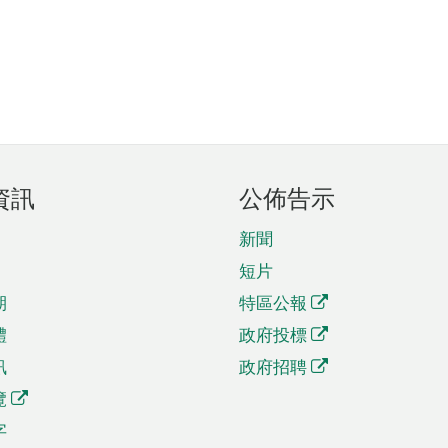
資訊
公佈告示
新聞
短片
期
特區公報
體
政府投標
訊
政府招聘
覽
字