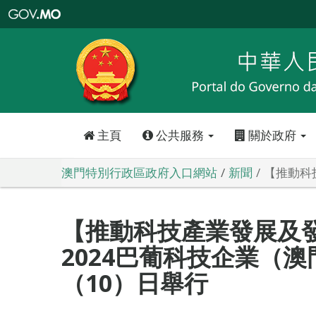
澳
門
特
別
行
政
區
政
府
入
口
網
站
主頁
公共服務
關於政府
澳門特別行政區政府入口網站
新聞
【推動科
【推動科技產業發展及
2024巴葡科技企業（
（10）日舉行