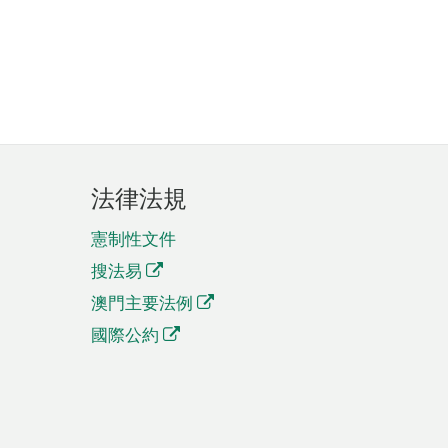
法律法規
憲制性文件
搜法易
澳門主要法例
國際公約