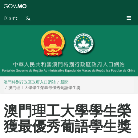
澳
門
特
34°C
別
行
政
區
政
府
入
口
網
站
澳門特別行政區政府入口網站
新聞
澳門理工大學學生榮獲最優秀葡語學生獎
澳門理工大學學生榮
獲最優秀葡語學生獎