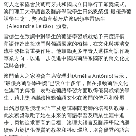
葡人之家協會於葡萄牙共和國成立日舉行了頒獎儀式。
澳門理工大學語言及翻譯學院學生田銘恩榮獲“最優秀葡
語學生獎”，獎項由葡萄牙駐澳總領事雷德生
（Alexandre Leitão）頒發。
雷德生在致詞中對學生的葡語學習成就給予高度評價，
葡語作為連接澳門與葡語國家的橋樑，在文化與經濟交
流中發揮著重要作用。他鼓勵更多年青人選擇葡語作為
專業方向，以進一步促進中國與葡語系國家的跨文化交
流與合作。
澳門葡人之家協會主席安瑪莉(Amélia António)表示，
“最優秀葡語學生獎”已設立十多年，旨在推動葡語文化
在澳門的傳播，表彰在葡語學習方面取得優異成績的學
生，藉此獎項繼續推動葡語文化在澳門的傳承和發展。
田銘恩感謝澳理大語言及翻譯學院老師的培養與教導，
此次獲獎激勵了她在未來的葡語學習及職業生涯中進
步，勇於追求更高的目標。澳理大語言及翻譯學院將繼
續致力於提供優質的教學和科研環境，培育優秀的語言