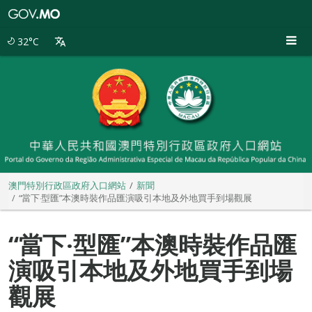
澳
門
特
32°C
別
行
政
區
政
府
入
口
網
站
澳門特別行政區政府入口網站
新聞
“當下‧型匯”本澳時裝作品匯演吸引本地及外地買手到場觀展
“當下‧型匯”本澳時裝作品匯
演吸引本地及外地買手到場
觀展