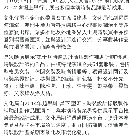
（10月18日）在澳門威尼斯人金光會展C館“澳門服裝節
2024”會場上舉行，展出多個本澳時裝品牌最新成果。
文化發展基金行政委員會主席張建洪、文化局代副局長
何鴻斌、澳門生產力暨科技轉移中心理事長關治平等多
位嘉賓出席。眾多本地及外地業界人士與時裝買手亦獲
邀到場觀賞匯演，並與設計師進行交流，分享對其作品
與市場的看法，商談合作機會。
是次匯演展示“第十屆時裝設計樣版製作補助計劃”獲選
時裝設計師的作品，由模特兒演繹合共64套服裝，包括
型格男女裝、休閒女裝及時尚禮服等，獲得設計同行及
時裝業界好評。參與匯演的設計師包括（排名不分先
後）：陳卓濂、陳雅亮、丁珍、林伊雯、劉嘉榮、梁敏
婷、吳家煒及洛天祐。
文化局自2014年起舉辦“當下‧型匯－時裝設計樣版製作
補助計劃作品匯演＂，為本澳時裝業界提供展示平台推
廣最新設計成果。文化局期望透過匯演平台，提升本澳
業界及品牌在市場的知名度，助力開拓商機，促進澳門
時裝設計產業朝專業化及市場化發展。