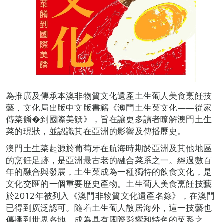
為推廣及傳承本澳非物質文化遺產土生葡人美食烹飪技
藝，文化局出版中文版書籍《澳門土生菜文化——從家
傳菜餚�到國際美饌》，旨在讓更多讀者瞭解澳門土生
菜的現狀，並認識其在亞洲的影響及傳播歷史。
澳門土生菜起源於葡萄牙在航海時期於亞洲及其他地區
的烹飪足跡，是亞洲最古老的融合菜系之一。經過數百
年的融合與發展，土生菜成為一種獨特的飲食文化，是
文化交匯的一個重要歷史產物。土生葡人美食烹飪技藝
於2012年被列入《澳門非物質文化遺產名錄》，在澳門
已得到廣泛認可。隨着土生葡人散居海外，這一技藝也
傳播到世界各地，成為具有國際影響和特色的菜系之