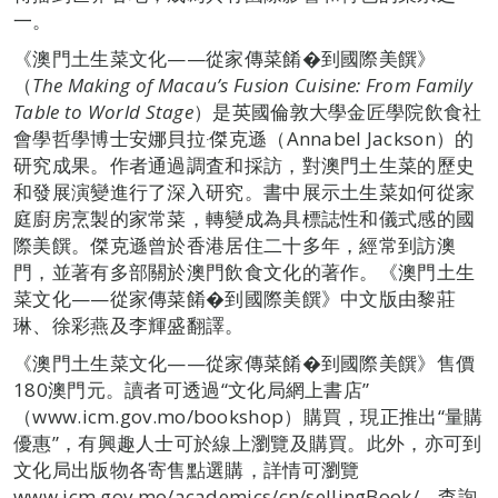
一。
《澳門土生菜文化——從家傳菜餚�到國際美饌》
（
The Making of Macau’s Fusion Cuisine: From Family
Table to World Stage
）是英國倫敦大學金匠學院飲食社
會學哲學博士安娜貝拉‧傑克遜（Annabel Jackson）的
研究成果。作者通過調査和採訪，對澳門土生菜的歷史
和發展演變進行了深入研究。書中展示土生菜如何從家
庭廚房烹製的家常菜，轉變成為具標誌性和儀式感的國
際美饌。傑克遜曾於香港居住二十多年，經常到訪澳
門，並著有多部關於澳門飲食文化的著作。《澳門土生
菜文化——從家傳菜餚�到國際美饌》中文版由黎莊
琳、徐彩燕及李輝盛翻譯。
《澳門土生菜文化——從家傳菜餚�到國際美饌》售價
180澳門元。讀者可透過“文化局網上書店”
（www.icm.gov.mo/bookshop）購買，現正推出“量購
優惠”，有興趣人士可於線上瀏覽及購買。此外，亦可到
文化局出版物各寄售點選購，詳情可瀏覽
www.icm.gov.mo/academics/cn/sellingBook/。查詢