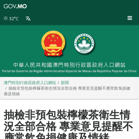
澳
門
特
32°C
別
行
政
區
政
府
入
口
網
站
澳門特別行政區政府入口網站
新聞
抽檢非預包裝檸檬茶衛生情況全部合格 專業意見提醒不應常飲免損健
康及情緒
抽檢非預包裝檸檬茶衛生情
況全部合格 專業意見提醒不
應常飲免損健康及情緒