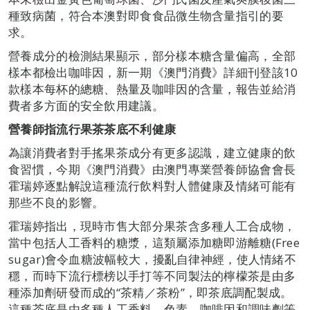
種致病菌，符合本澳對即食食品微生物含量指引的要
求。
營養成分的檢測結果顯示，部分樣本糖含量偏高，全部
樣本都檢出咖啡因，新一期《澳門消費》詳細刊登該10
款樣本每杯的總糖、熱量及咖啡因的含量，報告並給消
費者多方面的安全飲用建議。
營養師指流行果茶茶底不利健康
為讓消費者對手搖果茶成分有更多認識，建立健康的飲
食習慣，今期《澳門消費》由澳門專業營養師協會會長
霍瑞婷逐點解說這種流行飲料對人體健康及情緒可能有
那些不良的影響。
霍瑞婷指出，現時市售大部分果茶含多種人工合成物，
當中包括人工香料的糖漿，這類屬添加糖即游離糖(Free
sugar)會令血糖波幅較大，擾亂自律神經，使人情緒不
穩，而時下流行標榜以手打等不同製法的檸檬茶是由多
種添加劑研發而成的“茶精／茶粉”，即茶底調配製成。
這種茶底是由多種人工香料、色素、咖啡因和調味劑等