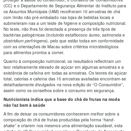
(CC) e o Departamento de Segurança Alimentar do Instituto para
os Assuntos Municipais (IAM) recolheram 10 amostras de chá
com limão não pré-embalado nas lojas de bebidas locais e
submeteram-nas a um teste de higiene e composição nutricional.
No teste, não lhes foi detectada a presença de três tipos de
bactérias patogénicas (incluindo estafilococo áureo, salmonela e
clostridium perfringens
), pelo que estão todas em conformidade
com as orientações de Macau sobre critérios microbiológicos
para alimentos prontos a comer.
Quanto à composição nutricional, os resultados reflectiram um
teor relativamente elevado de açúcar em algumas amostras e a
existência de cafeína em todas as amostras. Os teores de açúcar
total, calorias e cafeína das 10 amostras avaliadas encontram-se
detalhadamente divulgados na nova edição do “O Consumidor”,
assim como os conselhos sobre o consumo em segurança.
Nutricionista indica que a base do chá de frutas na moda
não faz bem à saúde
A fim de deixar os consumidores conhecerem melhor sobre a
composição do chá de frutas produzidas pela forma “
hand-
shake
” e criarem nos mesmos uma alimentação saudável, esta