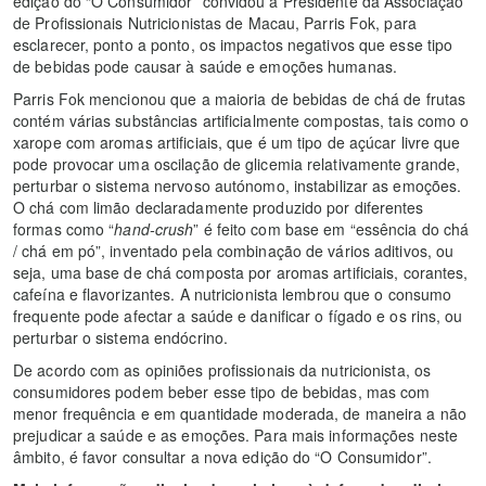
edição do “O Consumidor” convidou a Presidente da Associação
de Profissionais Nutricionistas de Macau, Parris Fok, para
esclarecer, ponto a ponto, os impactos negativos que esse tipo
de bebidas pode causar à saúde e emoções humanas.
Parris Fok mencionou que a maioria de bebidas de chá de frutas
contém várias substâncias artificialmente compostas, tais como o
xarope com aromas artificiais, que é um tipo de açúcar livre que
pode provocar uma oscilação de glicemia relativamente grande,
perturbar o sistema nervoso autónomo, instabilizar as emoções.
O chá com limão declaradamente produzido por diferentes
formas como “
hand-crush
” é feito com base em “essência do chá
/ chá em pó”, inventado pela combinação de vários aditivos, ou
seja, uma base de chá composta por aromas artificiais, corantes,
cafeína e flavorizantes. A nutricionista lembrou que o consumo
frequente pode afectar a saúde e danificar o fígado e os rins, ou
perturbar o sistema endócrino.
De acordo com as opiniões profissionais da nutricionista, os
consumidores podem beber esse tipo de bebidas, mas com
menor frequência e em quantidade moderada, de maneira a não
prejudicar a saúde e as emoções. Para mais informações neste
âmbito, é favor consultar a nova edição do “O Consumidor”.