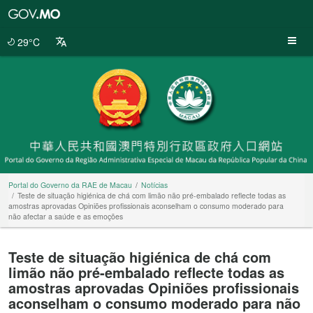
Portal
do
Governo
29°C
da
RAE
de
Macau
Portal do Governo da RAE de Macau
Notícias
Teste de situação higiénica de chá com limão não pré-embalado reflecte todas as
amostras aprovadas Opiniões profissionais aconselham o consumo moderado para
não afectar a saúde e as emoções
Teste de situação higiénica de chá com
limão não pré-embalado reflecte todas as
amostras aprovadas Opiniões profissionais
aconselham o consumo moderado para não