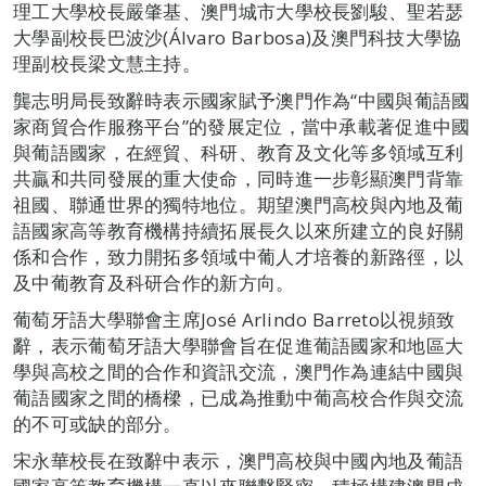
理工大學校長嚴肇基、澳門城市大學校長劉駿、聖若瑟
大學副校長巴波沙(Álvaro Barbosa)及澳門科技大學協
理副校長梁文慧主持。
龔志明局長致辭時表示國家賦予澳門作為“中國與葡語國
家商貿合作服務平台”的發展定位，當中承載著促進中國
與葡語國家，在經貿、科研、教育及文化等多領域互利
共贏和共同發展的重大使命，同時進一步彰顯澳門背靠
祖國、聯通世界的獨特地位。期望澳門高校與內地及葡
語國家高等教育機構持續拓展長久以來所建立的良好關
係和合作，致力開拓多領域中葡人才培養的新路徑，以
及中葡教育及科研合作的新方向。
葡萄牙語大學聯會主席José Arlindo Barreto以視頻致
辭，表示葡萄牙語大學聯會旨在促進葡語國家和地區大
學與高校之間的合作和資訊交流，澳門作為連結中國與
葡語國家之間的橋樑，已成為推動中葡高校合作與交流
的不可或缺的部分。
宋永華校長在致辭中表示，澳門高校與中國內地及葡語