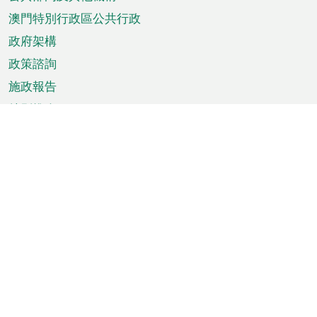
單
澳門特別行政區公共行政
政府架構
政策諮詢
施政報告
特別推介
澳門資訊
天氣
交通
公眾假期
文娛康體
城市資訊
澳門便覽
統計數字