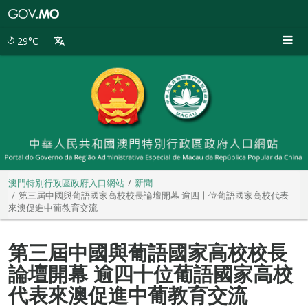
澳
門
特
29°C
別
行
政
區
政
府
入
口
網
站
澳門特別行政區政府入口網站
新聞
第三屆中國與葡語國家高校校長論壇開幕 逾四十位葡語國家高校代表
來澳促進中葡教育交流
第三屆中國與葡語國家高校校長
論壇開幕 逾四十位葡語國家高校
代表來澳促進中葡教育交流