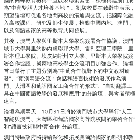
國家高等教育機構一直以來聯繫緊密，積極構建澳門成
為“中葡雙語人才培養基地＂。劉駿校長在致辭中表示，
期望論壇可促進各地間高校的溝通與交流，把國際化融
入高校課程、研究及師生發展，推動中國內地、澳門，
以及葡語國家的高等教育共同發展。
其後，澳門大學與里斯本大學學院簽署合作協議，澳門
城市大學與里約熱內盧聯邦大學、雷利亞理工學院、里
斯本理工學院、坎皮納斯州立大學、里斯本大學學院簽
署合作協議，就兩地高校學生交流項目加強合作。論壇
首日舉行了主題分別為“中葡合作視野下的中文教材研
發”、“葡漢兩語交流：會話和語言技術的發展作為澳
門、大灣區和葡語國家工商合作的形式”、“自動翻譯工
具在中國葡語教學的發展和應用”的分論壇，與會者積極
建言。
論壇為期兩天，10月31日將於澳門城市大學舉行“人工
智能與澳門、大灣區和葡語國家高等院校間的學術合作”
和“語言技術與中葡合作”分論壇。
澳門特區政府將持續深化和拓展與葡語國家的科研和教