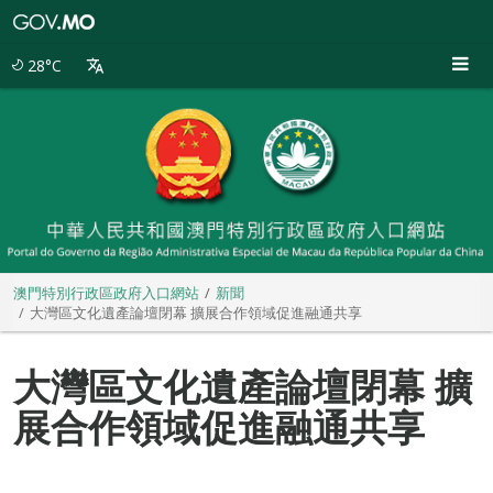
澳
門
特
28°C
別
行
政
區
政
府
入
口
網
站
澳門特別行政區政府入口網站
新聞
大灣區文化遺產論壇閉幕 擴展合作領域促進融通共享
大灣區文化遺產論壇閉幕 擴
展合作領域促進融通共享