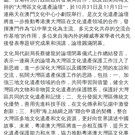
持的“大灣區文化遺產論壇”，於10月31日及11月1日一
連兩天在澳門文化中心小劇院舉行。是次文化遺產論壇
將進一步推動粵港澳大灣區在文化遺產領域的合作，發
揮澳門作為“以中華文化為主流、多元文化共存的交流合
作基地”的作用，多位來自海內外的權威專家學者代表先
後發表專題研究成果和演講，論壇圓滿閉幕。
文化局代副局長蔡健龍於論壇閉幕儀式上作總結發言，
表示一連兩天的論壇為大灣區文化遺產保護工作注入了
新思維，進一步深化大灣區以及國際同行之間的友誼和
交流，拓闊大灣區遺產保護工作的思路，包括：一、加
強三地文化遺產領域的合作，共同學習與借鑒，健全大
灣區內文物和非物質文化遺產的保護體系，保護好大灣
區共同的文化遺產和記憶；二、充分發掘大灣區傳統文
化優勢，善用先進科技手段，在文化傳承和弘揚中激發
創新；三、利用“海上絲綢之路”聯合申遺的契機，整合
大灣區多地文化遺產和文化資源，更好向世界講述中國
故事。未來，粵港澳大灣區將進一步相互攜手，提升文
化遺產保護能力和水準，協力推動粵港澳大灣區文化事