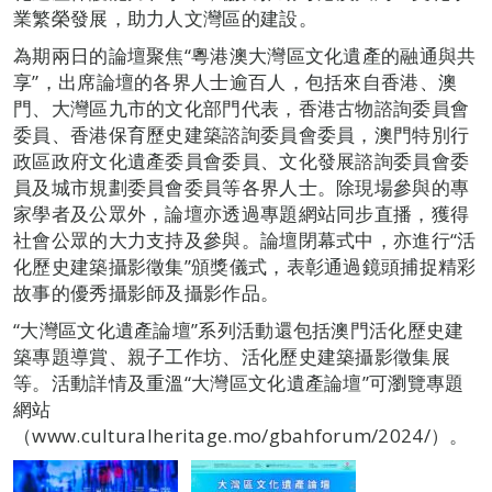
業繁榮發展，助力人文灣區的建設。
為期兩日的論壇聚焦“粵港澳大灣區文化遺產的融通與共
享”，出席論壇的各界人士逾百人，包括來自香港、澳
門、大灣區九市的文化部門代表，香港古物諮詢委員會
委員、香港保育歷史建築諮詢委員會委員，澳門特別行
政區政府文化遺產委員會委員、文化發展諮詢委員會委
員及城市規劃委員會委員等各界人士。除現場參與的專
家學者及公眾外，論壇亦透過專題網站同步直播，獲得
社會公眾的大力支持及參與。論壇閉幕式中，亦進行“活
化歷史建築攝影徵集”頒獎儀式，表彰通過鏡頭捕捉精彩
故事的優秀攝影師及攝影作品。
“大灣區文化遺產論壇”系列活動還包括澳門活化歷史建
築專題導賞、親子工作坊、活化歷史建築攝影徵集展
等。活動詳情及重溫“大灣區文化遺產論壇”可瀏覽專題
網站
（www.culturalheritage.mo/gbahforum/2024/）。