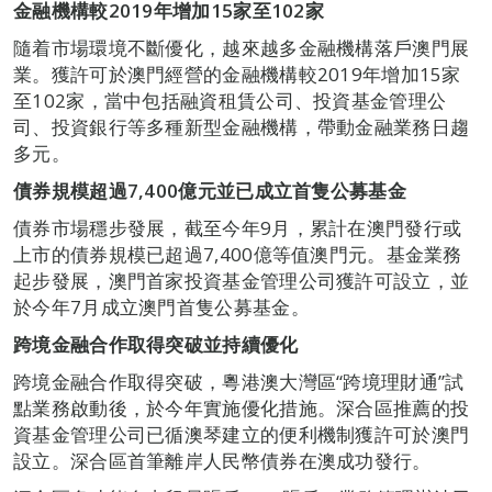
金融機構較
2019
年增加
15
家至
102
家
隨着市場環境不斷優化，越來越多金融機構落戶澳門展
業。獲許可於澳門經營的金融機構較2019年增加15家
至102家，當中包括融資租賃公司、投資基金管理公
司、投資銀行等多種新型金融機構，帶動金融業務日趨
多元。
債券規模超過
7,400
億元並已成立首隻公募基金
債券市場穩步發展，截至今年9月，累計在澳門發行或
上市的債券規模已超過7,400億等值澳門元。基金業務
起步發展，澳門首家投資基金管理公司獲許可設立，並
於今年7月成立澳門首隻公募基金。
跨境金融合作取得突破並持續優化
跨境金融合作取得突破，粵港澳大灣區“跨境理財通”試
點業務啟動後，於今年實施優化措施。深合區推薦的投
資基金管理公司已循澳琴建立的便利機制獲許可於澳門
設立。深合區首筆離岸人民幣債券在澳成功發行。