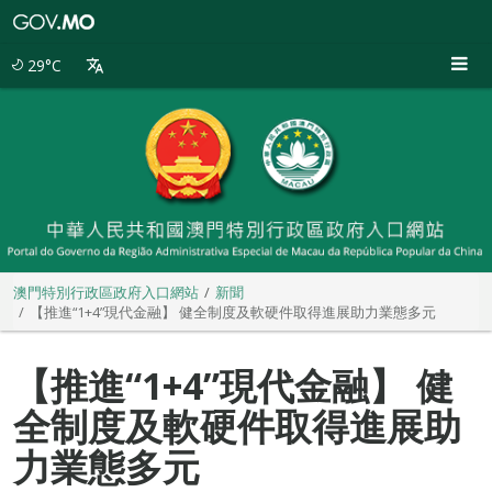
澳
門
特
29°C
別
行
政
區
政
府
入
口
網
站
澳門特別行政區政府入口網站
新聞
【推進“1+4”現代金融】 健全制度及軟硬件取得進展助力業態多元
【推進“1+4”現代金融】 健
全制度及軟硬件取得進展助
力業態多元