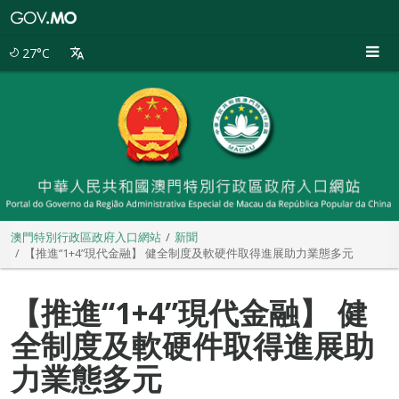
澳
門
特
27°C
別
行
政
區
政
府
入
口
網
站
澳門特別行政區政府入口網站
新聞
【推進“1+4”現代金融】 健全制度及軟硬件取得進展助力業態多元
【推進“1+4”現代金融】 健
全制度及軟硬件取得進展助
力業態多元