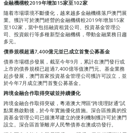
金融機構較
2019
年增加
15
家至
102
家
隨着市場環境不斷優化，越來越多金融機構落戶澳門展
業。獲許可於澳門經營的金融機構較2019年增加15家
至102家，當中包括融資租賃公司、投資基金管理公
司、投資銀行等多種新型金融機構，帶動金融業務日趨
多元。
債券規模超過
7,400
億元並已成立首隻公募基金
債券市場穩步發展，截至今年9月，累計在澳門發行或
上市的債券規模已超過7,400億等值澳門元。基金業務
起步發展，澳門首家投資基金管理公司獲許可設立，並
於今年7月成立澳門首隻公募基金。
跨境金融合作取得突破並持續優化
跨境金融合作取得突破，粵港澳大灣區“跨境理財通”試
點業務啟動後，於今年實施優化措施。深合區推薦的投
資基金管理公司已循澳琴建立的便利機制獲許可於澳門
設立。深合區首筆離岸人民幣債券在澳成功發行。