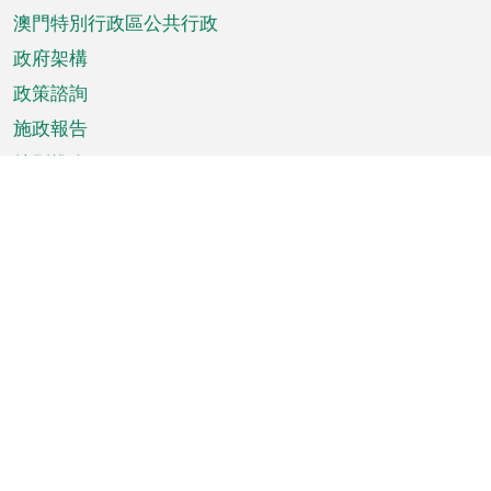
澳門特別行政區公共行政
政府架構
政策諮詢
施政報告
特別推介
澳門資訊
天氣
交通
公眾假期
文娛康體
城市資訊
澳門便覽
統計數字