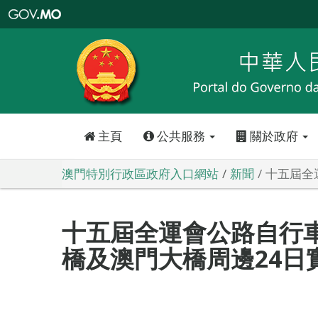
澳
門
特
別
行
政
區
政
府
入
口
網
站
主頁
公共服務
關於政府
澳門特別行政區政府入口網站
新聞
十五屆全
十五屆全運會公路自行
橋及澳門大橋周邊24日