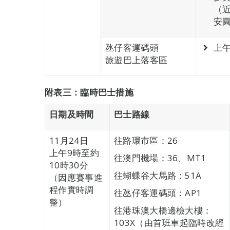
（
安
氹仔客運碼頭
上
旅遊巴上落客區
附表三
：
臨時巴士措施
日期及時間
巴士路線
11月24日
往路環市區：26
上午9時至約
往澳門機場：36、MT1
10時30分
往蝴蝶谷大馬路：51A
（因應賽事進
程作實時調
往氹仔客運碼頭：AP1
整）
往港珠澳大橋邊檢大樓：
103X（由首班車起臨時改經