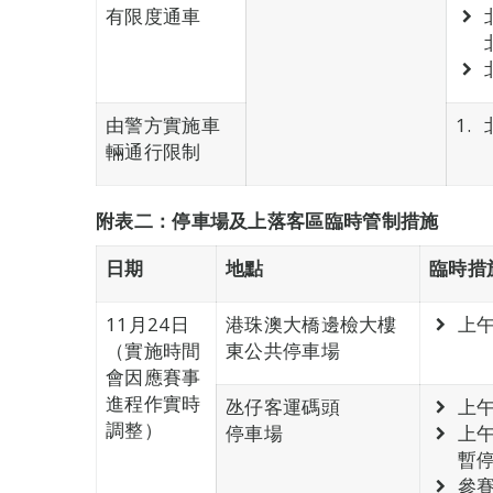
有限度通車
由警方實施車
輛通行限制
附表二
：
停車場及上落客區臨時管制措施
日期
地點
臨時措
11月24日
港珠澳大橋邊檢大樓
上午
（實施時間
東公共停車場
會因應賽事
進程作實時
氹仔客運碼頭
上
調整）
停車場
上
暫
參