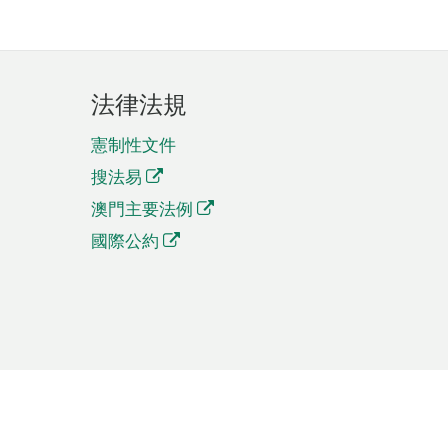
法律法規
憲制性文件
搜法易
澳門主要法例
國際公約