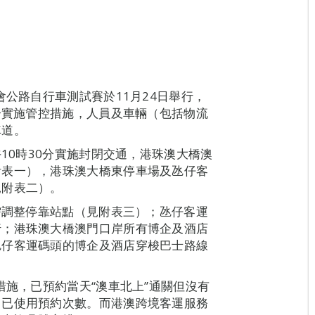
會公路自行車測試賽於11月24日舉行，
0分實施管控措施，人員及車輛（包括物流
車道。
午10時30分實施封閉交通，港珠澳大橋澳
附表一），港珠澳大橋東停車場及氹仔客
見附表二）。
午需調整停靠站點（見附表三）；氹仔客運
行；港珠澳大橋澳門口岸所有博企及酒店
氹仔客運碼頭的博企及酒店穿梭巴士路線
措施，已預約當天“澳車北上”通關但沒有
月已使用預約次數。而港澳跨境客運服務