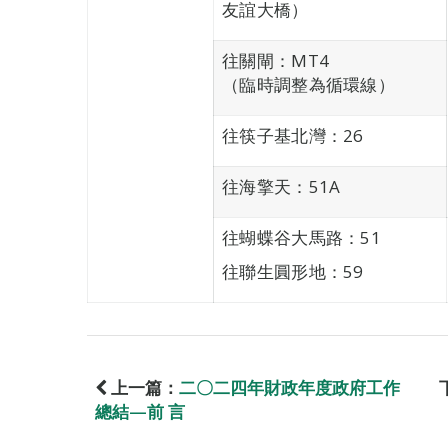
友誼大橋）
往關閘：MT4
（臨時調整為循環線）
往筷子基北灣：26
往海擎天：51A
往蝴蝶谷大馬路：51
往聯生圓形地：59
上一篇：
二〇二四年財政年度政府工作
總結—前 言