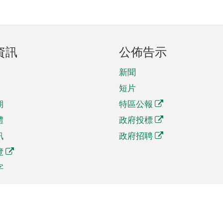
資訊
公佈告示
新聞
短片
期
特區公報
體
政府投標
訊
政府招聘
覽
字
及貿易
相關連結