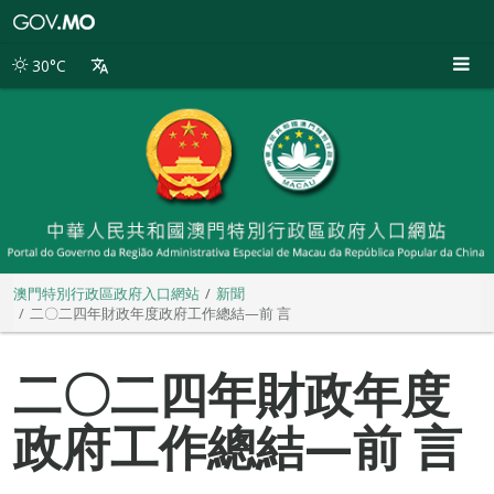
澳
門
特
30°C
別
行
政
區
政
府
入
口
網
站
澳門特別行政區政府入口網站
新聞
二〇二四年財政年度政府工作總結—前 言
二〇二四年財政年度
政府工作總結—前 言