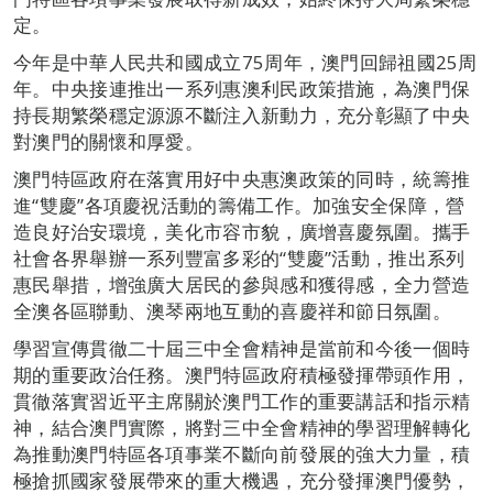
定。
今年是中華人民共和國成立75周年，澳門回歸祖國25周
年。中央接連推出一系列惠澳利民政策措施，為澳門保
持長期繁榮穩定源源不斷注入新動力，充分彰顯了中央
對澳門的關懷和厚愛。
澳門特區政府在落實用好中央惠澳政策的同時，統籌推
進“雙慶”各項慶祝活動的籌備工作。加強安全保障，營
造良好治安環境，美化市容市貌，廣增喜慶氛圍。攜手
社會各界舉辦一系列豐富多彩的“雙慶”活動，推出系列
惠民舉措，增強廣大居民的參與感和獲得感，全力營造
全澳各區聯動、澳琴兩地互動的喜慶祥和節日氛圍。
學習宣傳貫徹二十屆三中全會精神是當前和今後一個時
期的重要政治任務。澳門特區政府積極發揮帶頭作用，
貫徹落實習近平主席關於澳門工作的重要講話和指示精
神，結合澳門實際，將對三中全會精神的學習理解轉化
為推動澳門特區各項事業不斷向前發展的強大力量，積
極搶抓國家發展帶來的重大機遇，充分發揮澳門優勢，