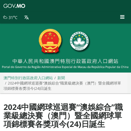
澳
門
特
31°C
別
行
政
區
政
府
入
口
網
站
澳門特別行政區政府入口網站
新聞
2024中國網球巡迴賽“澳娛綜合”職業級總決賽（澳門）暨全國網球單
項錦標賽各獎項今(24)日誕生
2024中國網球巡迴賽“澳娛綜合”職
業級總決賽（澳門）暨全國網球單
項錦標賽各獎項今(24)日誕生