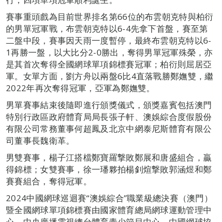
賽事重頭戲為目前世界排名第66位的布雲朝克特與柏衍
的男單冠軍戰，布雲朝克特以6-4先拿下首盤，賽至第
二盤中段，賽事因天雨一度暫停，最終布雲朝克特以6-
1再勝一盤，以大比分2-0勝出，奪得男單冠軍殊榮，亦
是其首次奪得全國網球單項錦標賽冠軍；柏衍則屈居亞
軍。女單方面，劉方舟以兩盤6比4直落戰勝鄭嫵雙，繼
2022年再次奪得冠軍，亞軍為鄭嫵雙。
男單賽事結束後隨即進行頒獎儀式，頒獎嘉賓包括澳門
特別行政區政府體育局局長張子軒、澳娛綜合度假股份
有限公司常務董事何超鳳及北京中網泰尼斯體育有限公
司董事長魏衛革。
男雙賽事，楊子江搭檔鄭寶羅撃敗鄭展和唐盛組合，贏
得錦標；女雙賽事，徐一璠夥拍楊釗煊撃敗郭涵煜和鄭
賽賽組合，奪得冠軍。
2024中國網球巡迴賽“澳娛綜合”職業級總決賽（澳門）
暨全國網球單項錦標賽由國家體育總局網球運動管理中
心、中央廣播電視總台體育青少節目中心、中國網球協