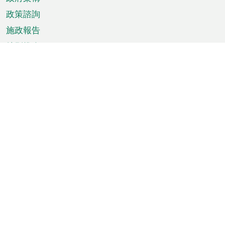
政策諮詢
施政報告
特別推介
澳門資訊
天氣
交通
公眾假期
文娛康體
城市資訊
澳門便覽
統計數字
公佈告示