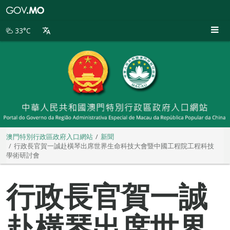
澳
門
特
33°C
別
行
政
區
政
府
入
口
網
站
澳門特別行政區政府入口網站
新聞
行政長官賀一誠赴橫琴出席世界生命科技大會暨中國工程院工程科技
學術研討會
行政長官賀一誠
赴橫琴出席世界