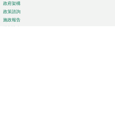
政府架構
政策諮詢
施政報告
特別推介
澳門資訊
天氣
交通
公眾假期
文娛康體
城市資訊
澳門便覽
統計數字
公佈告示