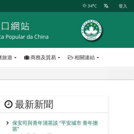
34°C
登入
澳旅遊
商務及貿易
相關連結
最新新聞
保安司與青年清茶談 “平安城市 青年擔
當”