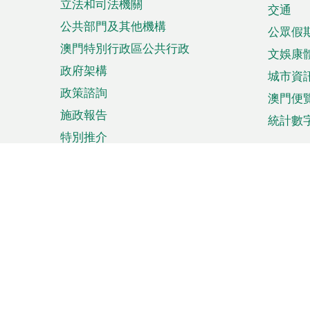
立法和司法機關
單
交通
公共部門及其他機構
公眾假
澳門特別行政區公共行政
文娛康
政府架構
城市資
政策諮詢
澳門便
施政報告
統計數
特別推介
來澳旅遊
商務
計劃行程
貿易投
觀光
澳門經
娛樂消閒
中小企
購物
市場資
節日盛事
知識產