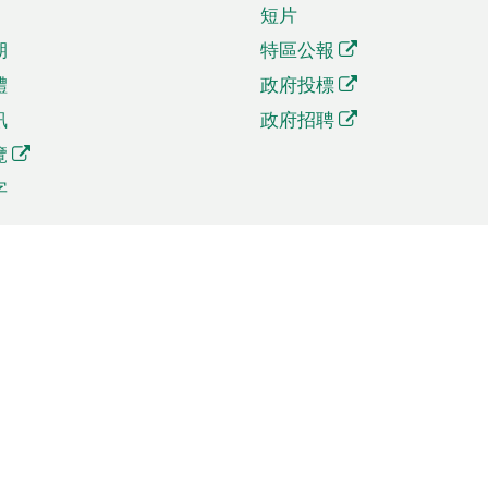
短片
期
特區公報
體
政府投標
訊
政府招聘
覽
字
及貿易
相關連結
資
手機應用程式目錄
貿會展
社交媒體目錄
商機和服務
專題網站目錄
訊
RSS訂閱目錄
權
表格下載