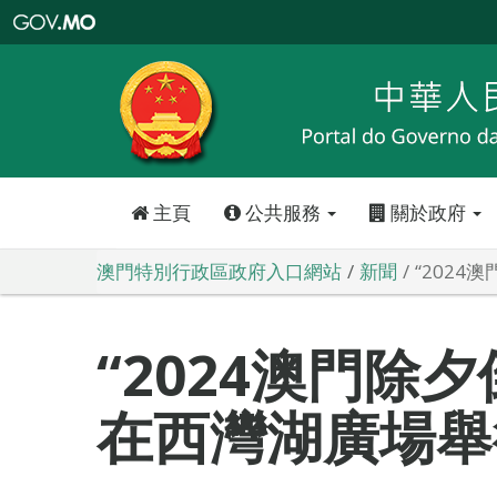
澳
門
特
別
行
政
區
政
府
入
口
網
站
主頁
公共服務
關於政府
澳門特別行政區政府入口網站
新聞
“202
“2024澳門除
在西灣湖廣場舉