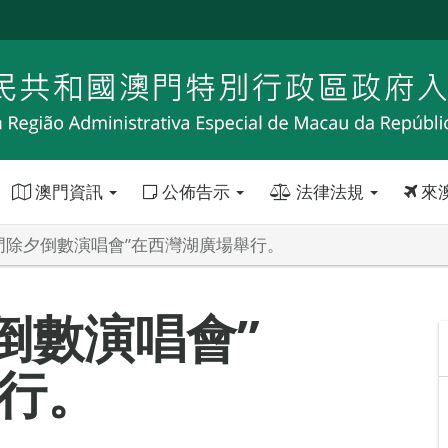
澳門資訊
公佈告示
法律法規
來
4澳門除夕倒數演唱會”在西灣湖廣場舉行。
夕倒數演唱會”
行。