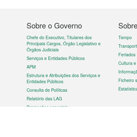
Menu
Sobre o Governo
Sobr
do
rodapé
Chefe do Executivo, Titulares dos
Tempo
Principais Cargos, Órgão Legislativo e
Transpor
Órgãos Judiciais
Feriados
Serviços e Entidades Públicos
Cultura e
APM
Informaç
Estrutura e Atribuições dos Serviços e
Ficheiro
Entidades Públicos
Estatístic
Consulta de Políticas
Relatório das LAG
Promoções especiais
Viagem
Negóc
Planear a sua viagem
Negócios