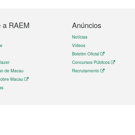
e a RAEM
Anúncios
Notícias
te
Vídeos
Boletim Oficial
 lazer
Concursos Públicos
ão de Macau
Recrutamento
 sobre Macau
as
ios e comércio
Directório
 e Investimento
Directório de Aplicações para T