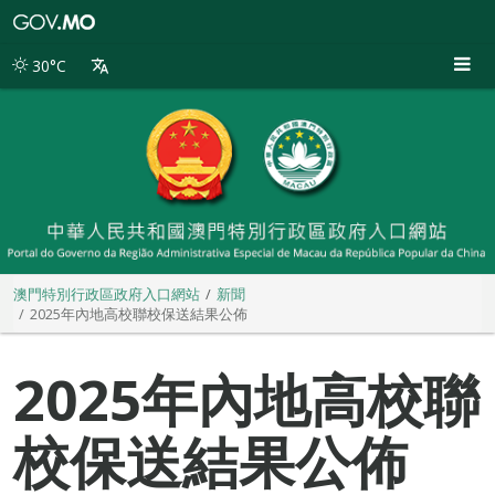
澳
門
特
30°C
別
行
政
區
政
府
入
口
網
站
澳門特別行政區政府入口網站
新聞
2025年內地高校聯校保送結果公佈
2025年內地高校聯
校保送結果公佈