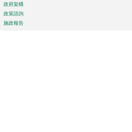
政府架構
政策諮詢
施政報告
特別推介
澳門資訊
天氣
交通
公眾假期
文娛康體
城市資訊
澳門便覽
統計數字