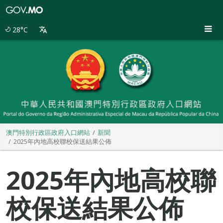
澳
門
特
28°C
別
行
政
區
政
府
入
口
網
站
澳門特別行政區政府入口網站
新聞
2025年內地高校聯校保送結果公佈
2025年內地高校聯
校保送結果公佈