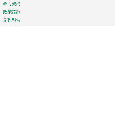
政府架構
政策諮詢
施政報告
特別推介
澳門資訊
天氣
交通
公眾假期
文娛康體
城市資訊
澳門便覽
統計數字