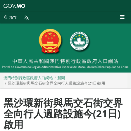
澳
門
特
26°C
別
行
政
區
政
府
入
口
網
站
澳門特別行政區政府入口網站
新聞
黑沙環新街與馬交石街交界全向行人過路設施今(21日)啟用
黑沙環新街與馬交石街交界
全向行人過路設施今(21日)
啟用