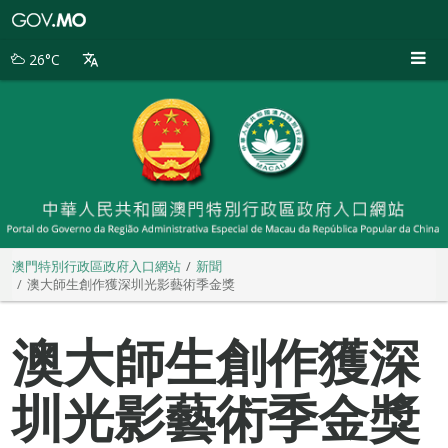
澳
門
特
26°C
別
行
政
區
政
府
入
口
網
站
澳門特別行政區政府入口網站
新聞
澳大師生創作獲深圳光影藝術季金獎
澳大師生創作獲深
圳光影藝術季金獎