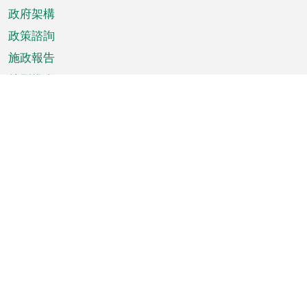
政府架構
政策諮詢
施政報告
特別推介
澳門資訊
天氣
交通
公眾假期
文娛康體
城市資訊
澳門便覽
統計數字