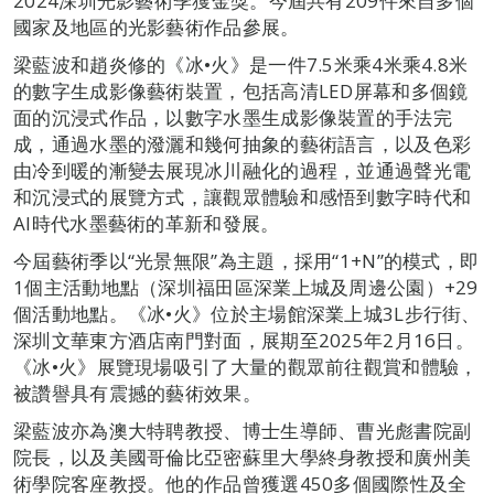
2024深圳光影藝術季獲金獎。今屆共有209件來自多個
國家及地區的光影藝術作品參展。
梁藍波和趙炎修的《冰•火》是一件7.5米乘4米乘4.8米
的數字生成影像藝術裝置，包括高清LED屏幕和多個鏡
面的沉浸式作品，以數字水墨生成影像裝置的手法完
成，通過水墨的潑灑和幾何抽象的藝術語言，以及色彩
由冷到暖的漸變去展現冰川融化的過程，並通過聲光電
和沉浸式的展覽方式，讓觀眾體驗和感悟到數字時代和
AI時代水墨藝術的革新和發展。
今屆藝術季以“光景無限”為主題，採用“1+N”的模式，即
1個主活動地點（深圳福田區深業上城及周邊公園）+29
個活動地點。《冰•火》位於主場館深業上城3L步行街、
深圳文華東方酒店南門對面，展期至2025年2月16日。
《冰•火》展覽現場吸引了大量的觀眾前往觀賞和體驗，
被讚譽具有震撼的藝術效果。
梁藍波亦為澳大特聘教授、博士生導師、曹光彪書院副
院長，以及美國哥倫比亞密蘇里大學終身教授和廣州美
術學院客座教授。他的作品曾獲選450多個國際性及全