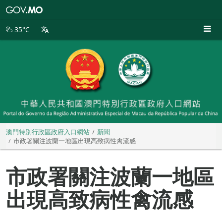
澳
門
特
35°C
別
行
政
區
政
府
入
口
網
站
澳門特別行政區政府入口網站
新聞
市政署關注波蘭一地區出現高致病性禽流感
市政署關注波蘭一地區
出現高致病性禽流感