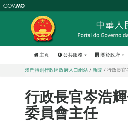
澳
門
特
別
行
政
區
政
府
入
口
網
站
主頁
公共服務
關於政府
澳門特別行政區政府入口網站
新聞
行政長官
行政長官岑浩輝
委員會主任