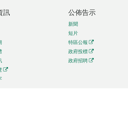
資訊
公佈告示
新聞
短片
期
特區公報
體
政府投標
訊
政府招聘
覽
字
及貿易
相關連結
資
手機應用程式目錄
貿會展
社交媒體目錄