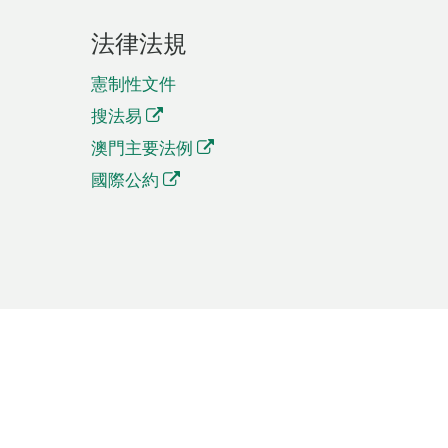
法律法規
憲制性文件
搜法易
澳門主要法例
國際公約