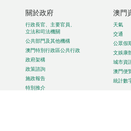
頁
關於政府
澳門
腳
菜
行政長官、主要官員、
天氣
立法和司法機關
單
交通
公共部門及其他機構
公眾假
澳門特別行政區公共行政
文娛康
政府架構
城市資
政策諮詢
澳門便
施政報告
統計數
特別推介
來澳旅遊
商務
計劃行程
貿易投
觀光
澳門經