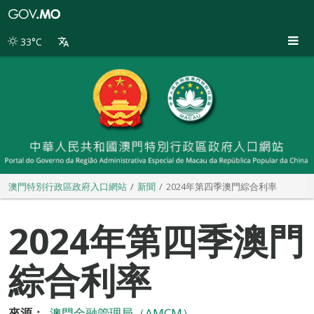
澳
門
特
33°C
別
行
政
區
政
府
入
口
網
站
澳門特別行政區政府入口網站
新聞
2024年第四季澳門綜合利率
2024年第四季澳門
綜合利率
來源：
澳門金融管理局（AMCM）