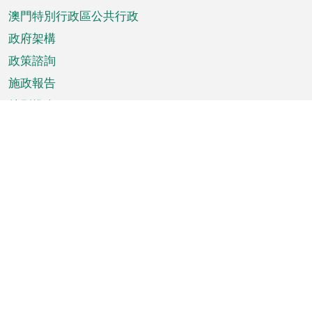
澳門特別行政區公共行政
政府架構
政策諮詢
施政報告
特別推介
澳門資訊
天氣
交通
公眾假期
文娛康體
城市資訊
澳門便覽
統計數字