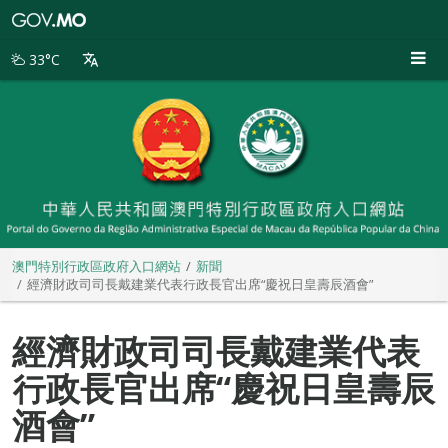
澳
門
特
33°C
別
行
政
區
政
府
入
口
網
站
澳門特別行政區政府入口網站
新聞
經濟財政司司長戴建業代表行政長官出席“慶祝日皇壽辰酒會”
經濟財政司司長戴建業代表
行政長官出席“慶祝日皇壽辰
酒會”