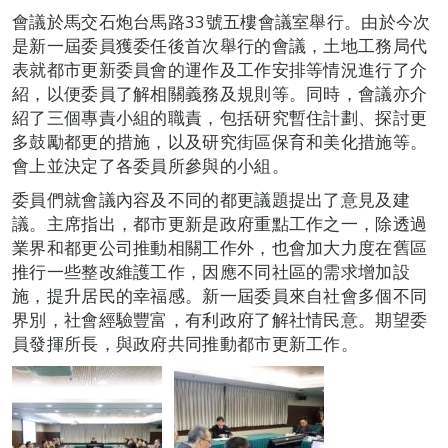
會議於馬交石炮台馬路33號五樓會議室舉行。由於今次
是新一屆委員獲委任後首次舉行的會議，土地工務局代
表就都市更新委員會的運作及工作安排等情況進行了介
紹，以便委員了解相關義務及規則等。同時，會議亦介
紹了三個專責小組的職責，包括研究暫住計劃、探討更
多鼓勵都更的措施，以及研究街區保育和美化措施等。
會上並決定了各委員所參與的小組。
委員們就會議內容及不同的都更議題提出了意見及建
議。主席指出，都市更新是政府重點工作之一，除透過
業界和都更公司推動相關工作外，也會加大力度在舊區
推行一些整改維護工作，因應不同社區的需求增加設
施，提升居民的幸福感。新一屆委員來自社會多個不同
界別，社會經驗豐富，有利政府了解社情民意。期望委
員發揮所長，與政府共同推動都市更新工作。