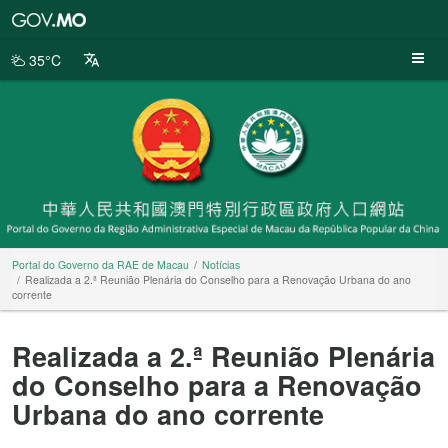
Portal
do
Governo
35°C
da
RAE
de
Macau
Portal do Governo da RAE de Macau
Notícias
Realizada a 2.ª Reunião Plenária do Conselho para a Renovação Urbana do ano
corrente
Realizada a 2.ª Reunião Plenária
do Conselho para a Renovação
Urbana do ano corrente