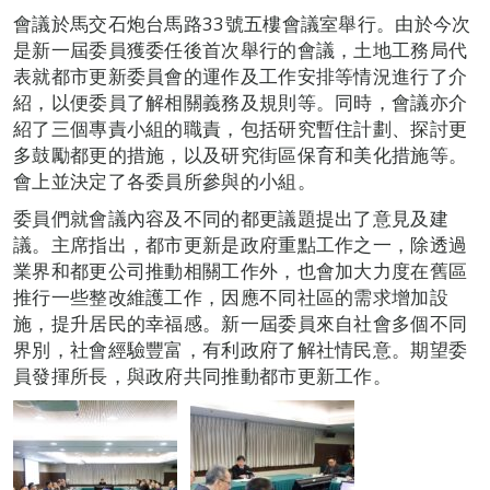
會議於馬交石炮台馬路33號五樓會議室舉行。由於今次
是新一屆委員獲委任後首次舉行的會議，土地工務局代
表就都市更新委員會的運作及工作安排等情況進行了介
紹，以便委員了解相關義務及規則等。同時，會議亦介
紹了三個專責小組的職責，包括研究暫住計劃、探討更
多鼓勵都更的措施，以及研究街區保育和美化措施等。
會上並決定了各委員所參與的小組。
委員們就會議內容及不同的都更議題提出了意見及建
議。主席指出，都市更新是政府重點工作之一，除透過
業界和都更公司推動相關工作外，也會加大力度在舊區
推行一些整改維護工作，因應不同社區的需求增加設
施，提升居民的幸福感。新一屆委員來自社會多個不同
界別，社會經驗豐富，有利政府了解社情民意。期望委
員發揮所長，與政府共同推動都市更新工作。