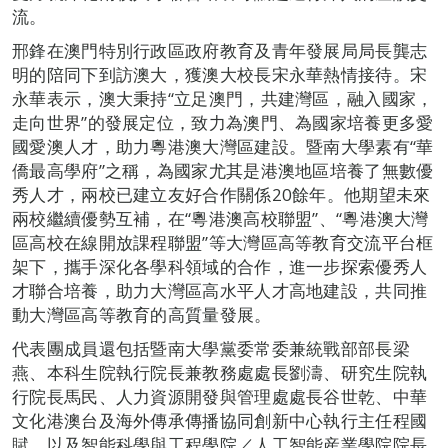
流。
邢鋒在澳門特別行政區政府教育及青年發展局局長龔志
明的陪同下到訪澳大，獲澳大校長宋永華熱情接待。宋
永華表示，澳大秉持“立足澳門，共建灣區，融入國家，
走向世界”的發展定位，致力為澳門、為國家培養更多愛
國愛澳人才，助力粵港澳大灣區建設。暨南大學素有“華
僑最高學府”之稱，為國家尤其是港澳地區培養了無數優
秀人才，兩校已建立友好合作關係20餘年。他期望未來
兩校繼續優勢互補，在“粵港澳高校聯盟”、“粵港澳大灣
區高校在線開放課程聯盟”等大灣區高等教育交流平台框
架下，攜手深化各學科領域的合作，進一步探索優秀人
才聯合培養，助力大灣區高水平人才高地建設，共同推
動大灣區高等教育的高質量發展。
代表團成員還包括暨南大學黨委常委兼統戰部部長梁
燕、本科生院執行院長兼教務處處長劉濤、研究生院執
行院長馬民、人力資源開發與管理處處長谷世乾、中華
文化港澳台及海外傳承傳播協同創新中心執行主任程國
賦，以及智能科學與工程學院／人工智能産業學院院長