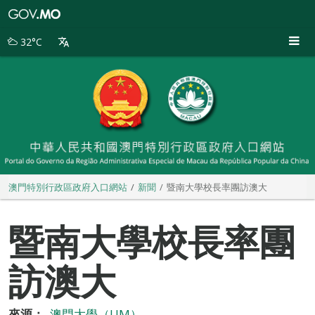
澳
門
特
32°C
別
行
政
區
政
府
入
口
網
站
澳門特別行政區政府入口網站
新聞
暨南大學校長率團訪澳大
暨南大學校長率團
訪澳大
來源：
澳門大學（UM）