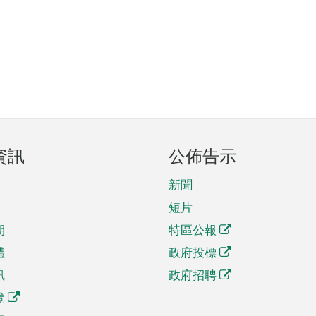
資訊
公佈告示
新聞
短片
期
特區公報
體
政府投標
訊
政府招聘
覽