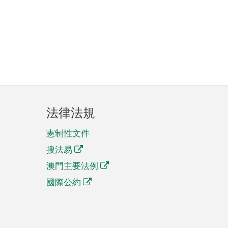
法律法規
憲制性文件
搜法易
澳門主要法例
國際公約