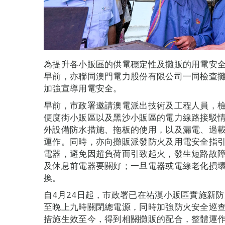
為提升各小販區的供電穩定性及攤販的用電安
早前，亦聯同澳門電力股份有限公司一同檢查
加強宣導用電安全。
早前，市政署邀請澳電派出技術及工程人員，
便度街小販區以及黑沙小販區的電力線路接駁
外設備防水措施、拖板的使用，以及漏電、過
運作。同時，亦向攤販派發防火及用電安全指
電器，避免因超負荷而引致起火，發生短路故
及休息前電器要關好；一旦電器或電線老化損
換。
自4月24日起，市政署已在祐漢小販區實施新
至晚上九時關閉總電源，同時加強防火安全巡
措施生效至今，得到相關攤販的配合，整體運