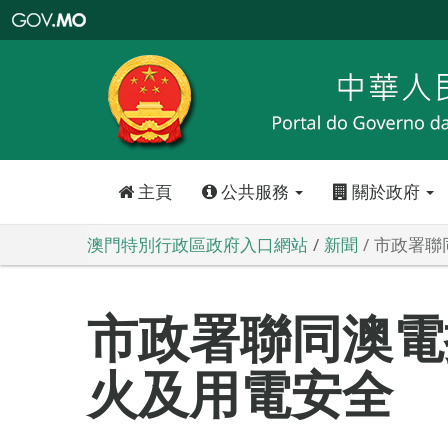
澳
門
特
別
行
政
區
政
府
入
口
網
站
主頁
公共服務
關於政府
澳門特別行政區政府入口網站
新聞
市政署聯
市政署聯同澳電
火及用電安全