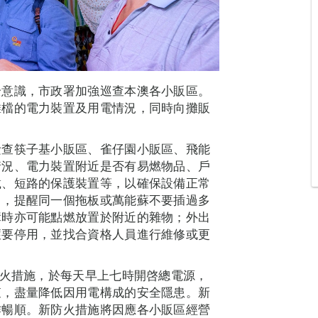
全意識，市政署加強巡查本澳各小販區。
攤檔的電力裝置及用電情況，同時向攤販
檢查筷子基小販區、雀仔園小販區、飛能
情況、電力裝置附近是否有易燃物品、戶
載、短路的保護裝置等，以確保設備正常
引，提醒同一個拖板或萬能蘇不要插過多
障時亦可能點燃放置於附近的雜物；外出
壞要停用，並找合資格人員進行維修或更
防火措施，於每天早上七時開啓總電源，
查，盡量降低因用電構成的安全隱患。新
作暢順。新防火措施將因應各小販區經營