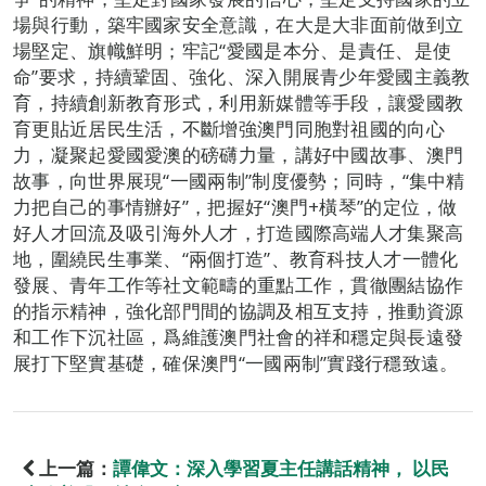
場與行動，築牢國家安全意識，在大是大非面前做到立
場堅定、旗幟鮮明；牢記“愛國是本分、是責任、是使
命”要求，持續鞏固、強化、深入開展青少年愛國主義教
育，持續創新教育形式，利用新媒體等手段，讓愛國教
育更貼近居民生活，不斷增強澳門同胞對祖國的向心
力，凝聚起愛國愛澳的磅礴力量，講好中國故事、澳門
故事，向世界展現“一國兩制”制度優勢；同時，“集中精
力把自己的事情辦好”，把握好“澳門+橫琴”的定位，做
好人才回流及吸引海外人才，打造國際高端人才集聚高
地，圍繞民生事業、“兩個打造”、教育科技人才一體化
發展、青年工作等社文範疇的重點工作，貫徹團結協作
的指示精神，強化部門間的協調及相互支持，推動資源
和工作下沉社區，爲維護澳門社會的祥和穩定與長遠發
展打下堅實基礎，確保澳門“一國兩制”實踐行穩致遠。
上一篇：
譚偉文：深入學習夏主任講話精神， 以民