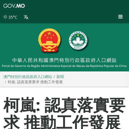
澳
門
特
35°C
別
行
政
區
政
府
入
口
網
站
澳門特別行政區政府入口網站
新聞
柯嵐: 認真落實要求 推動工作發展
柯嵐: 認真落實要
求 推動工作發展