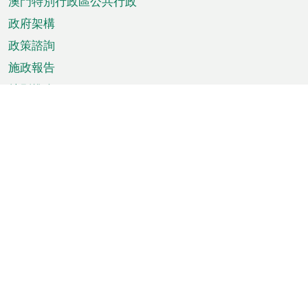
澳門特別行政區公共行政
政府架構
政策諮詢
施政報告
特別推介
澳門資訊
天氣
交通
公眾假期
文娛康體
城市資訊
澳門便覽
統計數字