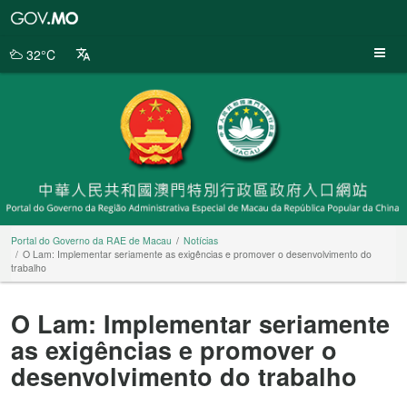
Portal
do
Governo
32°C
da
RAE
de
Macau
Portal do Governo da RAE de Macau
Notícias
O Lam: Implementar seriamente as exigências e promover o desenvolvimento do
trabalho
O Lam: Implementar seriamente
as exigências e promover o
desenvolvimento do trabalho