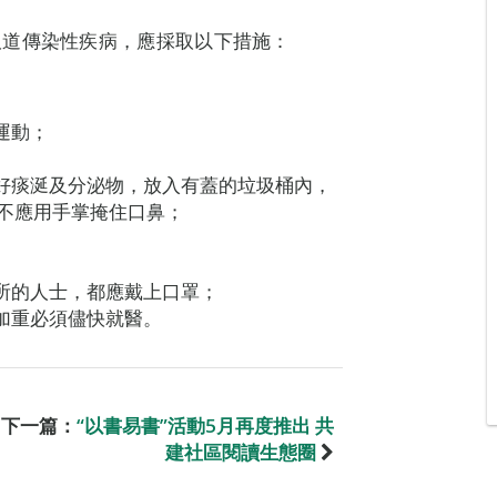
吸道傳染性疾病，應採取以下措施：
運動；
包好痰涎及分泌物，放入有蓋的垃圾桶內，
不應用手掌掩住口鼻；
診所的人士，都應戴上口罩；
加重必須儘快就醫。
下一篇：
“以書易書”活動5月再度推出 共
建社區閱讀生態圈