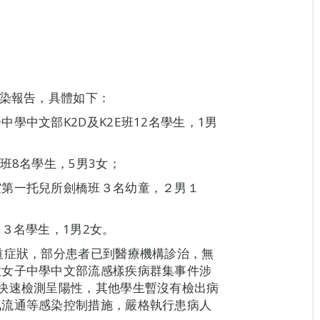
感染報告，具體如下：
學中文部K2D及K2E班12名學生，1男
班8名學生，5男3女；
誼第一托兒所劍橋班３名幼童，２男１
３名學生，1男2女。
道症狀，部分患者已到醫療機構診治，無
撒女子中學中文部流感樣疾病群集事件涉
快速檢測呈陽性，其他學生暫沒有檢出病
氣流通等感染控制措施，嚴格執行患病人