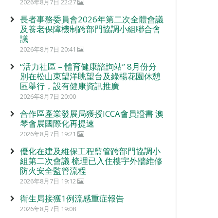
2026年8月7日 22:27
長者事務委員會2026年第二次全體會議
及養老保障機制跨部門協調小組聯合會
議
2026年8月7日 20:41
“活力社區 – 體育健康諮詢站” 8月份分
別在松山東望洋眺望台及綠楊花園休憩
區舉行，設有健康資訊推廣
2026年8月7日 20:00
合作區產業發展局獲授ICCA會員證書 澳
琴會展國際化再提速
2026年8月7日 19:21
優化在建及維保工程監管跨部門協調小
組第二次會議 梳理已入住樓宇外牆維修
防火安全監管流程
2026年8月7日 19:12
衛生局接獲1例流感重症報告
2026年8月7日 19:08