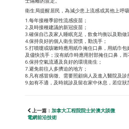
士隔離的規定。
衛生局提醒居民，為減少患上流感或其他上呼
1.每年接種季節性流感疫苗；
2.及時接種建議的新冠疫苗；
3.確保自己及家人睡眠充足，飲食均衡以及勤做
4.保持良好的個人衛生習慣，勤洗手；
5.打噴嚏或咳嗽時應用紙巾掩住口鼻，用紙巾
及儘快洗手；沒有紙巾時應用肘部掩住口鼻，而
6.保持空氣流通及良好的環境衛生；
7.避免前往人多擠迫的地方；
8.凡有感冒病徵、需要照顧病人及進入醫院及
9.如有不適，及時就診及留在家中休息，若症狀
上一篇：
加拿大工程院院士於澳大談微
電網前沿技術