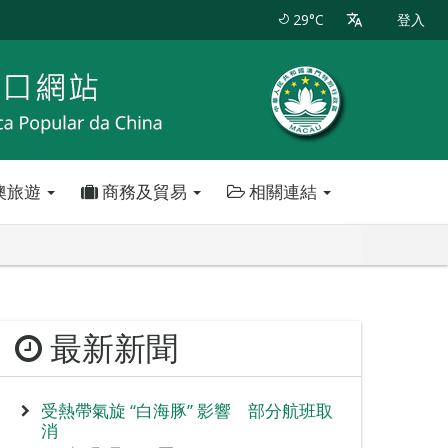
29°C
登入
澳旅遊
商務及貿易
相關連結
最新新聞
受熱帶氣旋 “白海豚” 影響 部分航班取
消