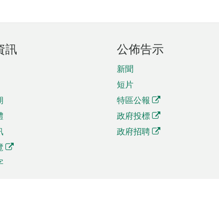
資訊
公佈告示
新聞
短片
期
特區公報
體
政府投標
訊
政府招聘
覽
字
及貿易
相關連結