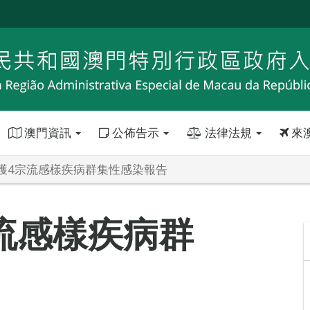
澳門資訊
公佈告示
法律法規
來
獲4宗流感樣疾病群集性感染報告
流感樣疾病群