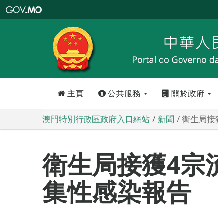
澳
門
特
別
行
政
區
政
府
入
口
網
站
主頁
公共服務
關於政府
澳門特別行政區政府入口網站
新聞
衛生局接
衛生局接獲4宗
集性感染報告