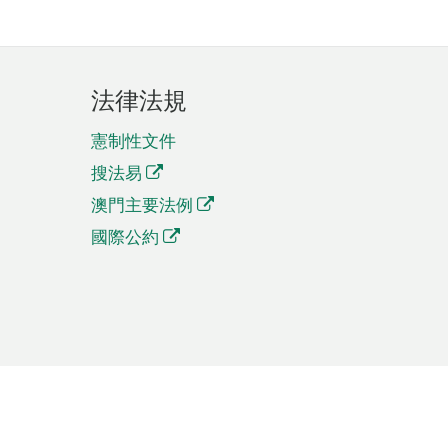
法律法規
憲制性文件
搜法易
澳門主要法例
國際公約