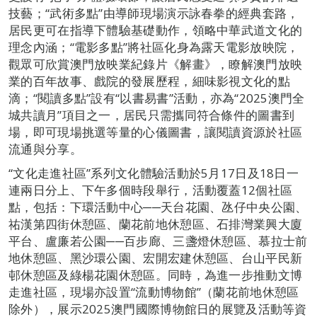
技藝；“武術多點”由導師現場演示詠春拳的經典套路，
居民更可在指導下體驗基礎動作，領略中華武道文化的
理念內涵；“電影多點”將社區化身為露天電影放映院，
觀眾可欣賞澳門放映業紀錄片《解畫》，瞭解澳門放映
業的百年故事、戲院的發展歷程，細味影視文化的點
滴；“閱讀多點”設有“以書易書”活動，亦為“2025澳門全
城共讀月”項目之一，居民只需攜同符合條件的圖書到
場，即可現場挑選等量的心儀圖書，讓閱讀資源於社區
流通與分享。
“文化走進社區”系列文化體驗活動於5月17日及18日一
連兩日分上、下午多個時段舉行，活動覆蓋12個社區
點，包括：下環活動中心──天台花園、氹仔中央公園、
祐漢第四街休憩區、蘭花前地休憩區、石排灣業興大廈
平台、盧廉若公園──百步廊、三盞燈休憩區、慕拉士前
地休憩區、黑沙環公園、宏開宏建休憩區、台山平民新
邨休憩區及綠楊花園休憩區。同時，為進一步推動文博
走進社區，現場亦設置“流動博物館”（蘭花前地休憩區
除外），展示2025澳門國際博物館日的展覽及活動等資