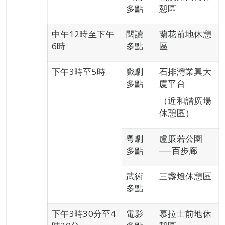
多點
憩區
中午12時至下午
閱讀
蘭花前地休憩
6時
多點
區
下午3時至5時
戲劇
石排灣業興大
多點
廈平台
（近和諧廣場
休憩區）
粵劇
盧廉若公園
多點
──百步廊
武術
三盞燈休憩區
多點
下午3時30分至4
電影
慕拉士前地休