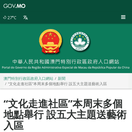
澳
門
特
27°C
別
行
政
區
政
府
入
口
網
站
澳門特別行政區政府入口網站
新聞
“文化走進社區”本周末多個地點舉行 設五大主題送藝術入區
“文化走進社區”本周末多個
地點舉行 設五大主題送藝術
入區