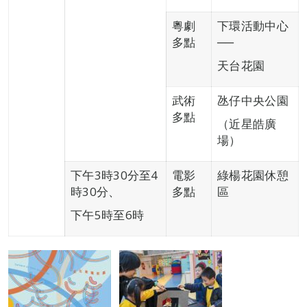
粵劇
下環活動中心
多點
──
天台花園
武術
氹仔中央公園
多點
（近星皓廣
場）
下午3時30分至4
電影
綠楊花園休憩
時30分、
多點
區
下午5時至6時