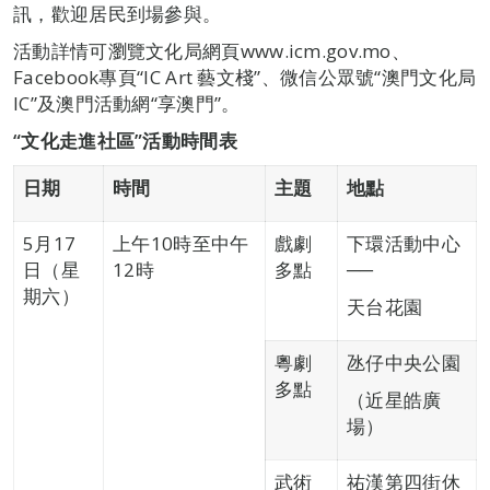
訊，歡迎居民到場參與。
活動詳情可瀏覽文化局網頁www.icm.gov.mo、
Facebook專頁“IC Art 藝文棧”、微信公眾號“澳門文化局
IC”及澳門活動網“享澳門”。
“文化走進社區”活動時間表
日期
時間
主題
地點
5月17
上午10時至中午
戲劇
下環活動中心
日（星
12時
多點
──
期六）
天台花園
粵劇
氹仔中央公園
多點
（近星皓廣
場）
武術
祐漢第四街休