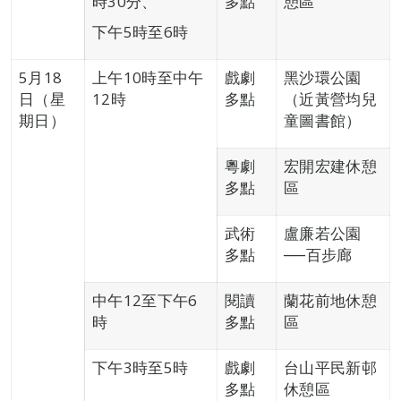
時30分、
多點
憩區
下午5時至6時
5月18
上午10時至中午
戲劇
黑沙環公園
日（星
12時
多點
（近黃營均兒
期日）
童圖書館）
粵劇
宏開宏建休憩
多點
區
武術
盧廉若公園
多點
──百步廊
中午12至下午6
閱讀
蘭花前地休憩
時
多點
區
下午3時至5時
戲劇
台山平民新邨
多點
休憩區