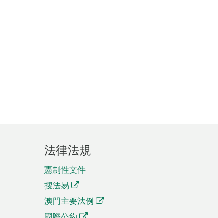
法律法規
憲制性文件
搜法易
澳門主要法例
國際公約