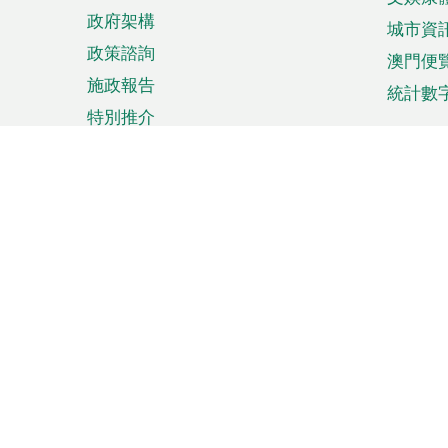
政府架構
城市資
政策諮詢
澳門便
施政報告
統計數
特別推介
來澳旅遊
商務
計劃行程
貿易投
觀光
澳門經
娛樂消閒
中小企
購物
市場資
節日盛事
知識產
網
網
頁
使用條款
私隱聲明
協調機構：澳門特別行政區行
站
腳
站