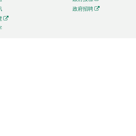
訊
政府招聘
覽
字
及貿易
相關連結
資
手機應用程式目錄
貿會展
社交媒體目錄
商機和服務
專題網站目錄
訊
RSS訂閱目錄
權
表格下載
政公職局