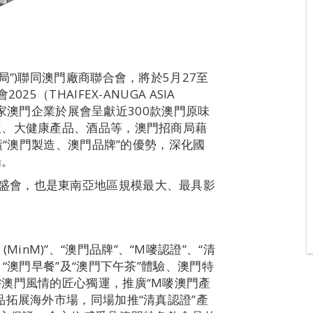
局”)聯同澳門廠商聯合會，將於5月27至
（THAIFEX-ANUGA ASIA
22家澳門企業於展會呈獻近300款澳門原味
飲、大健康產品、酒品等，澳門招商局藉
廣“澳門製造、澳門品牌”的優勢，深化國
場。
料行業的盛會，也是東南亞地區規模最大、最具影
 (MinM)”、“澳門品牌”、“M嘜認證”、“清
“澳門早餐”及“澳門下午茶”體驗、澳門特
澳門風情的匠心獨運，推廣“M嘜澳門產
品拓展海外市場，同場加推“清真認證”產