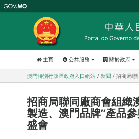
澳
門
特
別
行
政
區
政
府
入
口
網
站
主頁
公共服務
關於政府
澳門特別行政區政府入口網站
新聞
招商局聯
招商局聯同廠商會組織澳
製造、澳門品牌”產品參與
盛會