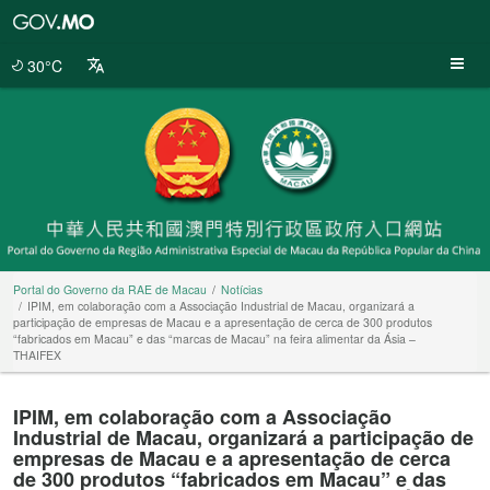
Portal
do
Governo
30°C
da
RAE
de
Macau
Portal do Governo da RAE de Macau
Notícias
IPIM, em colaboração com a Associação Industrial de Macau, organizará a
participação de empresas de Macau e a apresentação de cerca de 300 produtos
“fabricados em Macau” e das “marcas de Macau” na feira alimentar da Ásia –
THAIFEX
IPIM, em colaboração com a Associação
Industrial de Macau, organizará a participação de
empresas de Macau e a apresentação de cerca
de 300 produtos “fabricados em Macau” e das