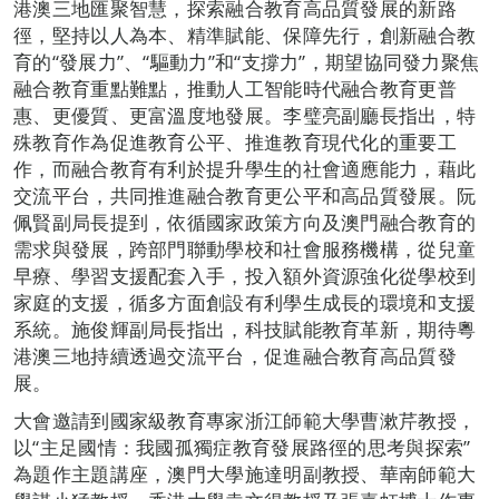
港澳三地匯聚智慧，探索融合教育高品質發展的新路
徑，堅持以人為本、精準賦能、保障先行，創新融合教
育的“發展力”、“驅動力”和“支撐力”，期望協同發力聚焦
融合教育重點難點，推動人工智能時代融合教育更普
惠、更優質、更富溫度地發展。李璧亮副廳長指出，特
殊教育作為促進教育公平、推進教育現代化的重要工
作，而融合教育有利於提升學生的社會適應能力，藉此
交流平台，共同推進融合教育更公平和高品質發展。阮
佩賢副局長提到，依循國家政策方向及澳門融合教育的
需求與發展，跨部門聯動學校和社會服務機構，從兒童
早療、學習支援配套入手，投入額外資源強化從學校到
家庭的支援，循多方面創設有利學生成長的環境和支援
系統。施俊輝副局長指出，科技賦能教育革新，期待粵
港澳三地持續透過交流平台，促進融合教育高品質發
展。
大會邀請到國家級教育專家浙江師範大學曹漱芹教授，
以“主足國情：我國孤獨症教育發展路徑的思考與探索”
為題作主題講座，澳門大學施達明副教授、華南師範大