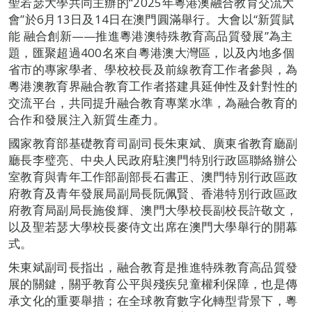
聖若瑟大學共同主辦的“2025年粵港澳融合教育交流大
會”於6月13日及14日在澳門圓滿舉行。大會以“新質賦
能 融合創新——推進粵港澳特殊教育高品質發展”為主
題，匯聚超過400名來自粵港澳大灣區，以及內地多個
省市的專家學者、學校校長及前線教育工作者參與，為
粵港澳教育界融合教育工作者搭建具延伸性及針對性的
交流平台，共同提升融合教育專業水準，為融合教育的
合作和發展注入新質生產力。
國家教育部基礎教育司副司長朱東斌、廣東省教育廳副
廳長李璧亮、中央人民政府駐澳門特別行政區聯絡辦公
室教育與青年工作部副部長石書正、澳門特別行政區政
府教育及青年發展局副局長阮佩賢、香港特別行政區政
府教育局副局長施俊輝、澳門大學校長副校長許敬文，
以及聖若瑟大學校長麥侍文出席在澳門大學舉行的開幕
式。
朱東斌副司長指出，融合教育是推進特殊教育高品質發
展的關鍵，關乎教育公平與殘疾兒童權利保障，也是傳
承文化的重要舉措；在全球教育數字化轉型背景下，粵