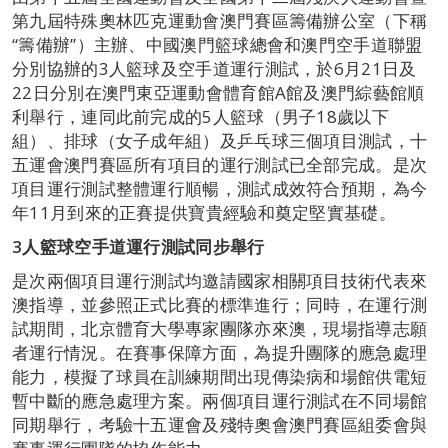
第九屆特殊奧林匹克運動會澳門賽區籌備辦公室（下稱
“籌備辦”）主辦、中國澳門籃球總會和澳門空手道聯盟
分別協辦的3人籃球及空手道運行測試，於6月21日及
22日分別在澳門東亞運動會體育館A館及澳門綜藝館順
利舉行，連同此前完成的5人籃球（男子18歲以下
組）、排球（女子成年組）及乒乓球三個項目測試，十
五運會澳門賽區所有項目的運行測試已全部完成。是次
項目運行測試整體運行順暢，測試成效符合預期，為今
年11月到來的正賽提供寶貴經驗和奠定堅實基礎。
3人籃球空手道運行測試同步舉行
是次兩個項目運行測試均邀請國家相關項目技術代表來
澳指導，並參照正式比賽的標準進行；同時，在運行測
試期間，北京體育大學專家團隊亦來澳，現場指導志願
者運行情況。在賽事保障方面，為提升團隊的應急處理
能力，模擬了球員在訓練期間出現傳染病和場館供電短
暫中斷的應急處理方案。兩個項目運行測試在不同場館
同期舉行，考驗十五運會及殘特奧會澳門賽區組委會與