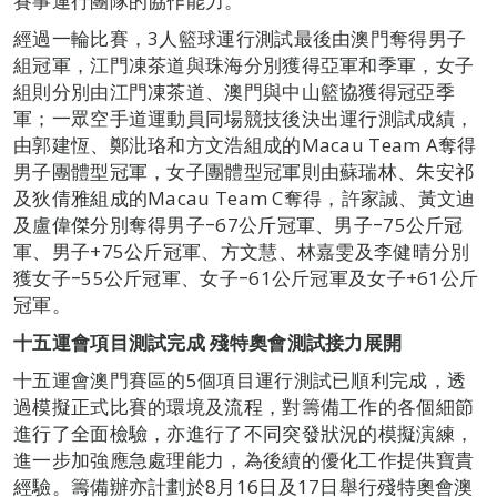
賽事運行團隊的協作能力。
經過一輪比賽，3人籃球運行測試最後由澳門奪得男子
組冠軍，江門凍茶道與珠海分別獲得亞軍和季軍，女子
組則分別由江門凍茶道、澳門與中山籃協獲得冠亞季
軍；一眾空手道運動員同場競技後決出運行測試成績，
由郭建恆、鄭沘珞和方文浩組成的Macau Team A奪得
男子團體型冠軍，女子團體型冠軍則由蘇瑞林、朱安祁
及狄倩雅組成的Macau Team C奪得，許家誠、黃文迪
及盧偉傑分別奪得男子‒67公斤冠軍、男子‒75公斤冠
軍、男子+75公斤冠軍、方文慧、林嘉雯及李健晴分別
獲女子‒55公斤冠軍、女子‒61公斤冠軍及女子+61公斤
冠軍。
十五運會項目測試完成
殘特奧會測試接力展開
十五運會澳門賽區的5個項目運行測試已順利完成，透
過模擬正式比賽的環境及流程，對籌備工作的各個細節
進行了全面檢驗，亦進行了不同突發狀況的模擬演練，
進一步加強應急處理能力，為後續的優化工作提供寶貴
經驗。籌備辦亦計劃於8月16日及17日舉行殘特奧會澳