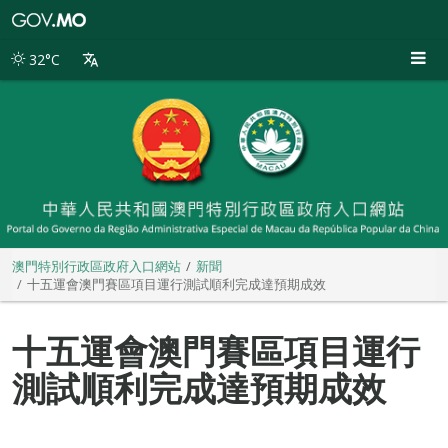
澳
門
特
32°C
別
行
政
區
政
府
入
口
網
站
澳門特別行政區政府入口網站
新聞
十五運會澳門賽區項目運行測試順利完成達預期成效
十五運會澳門賽區項目運行
測試順利完成達預期成效