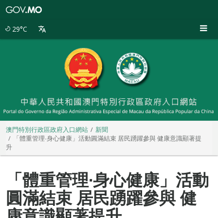
澳
門
特
29°C
別
行
政
區
政
府
入
口
網
站
澳門特別行政區政府入口網站
新聞
「體重管理∙身心健康」活動圓滿結束 居民踴躍參與 健康意識顯著提
升
「體重管理∙身心健康」活動
圓滿結束 居民踴躍參與 健
康意識顯著提升