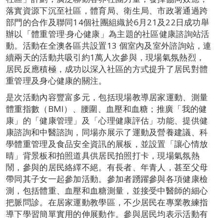
落實資源下沉至社區，體育局、衛生局、市政署通過跨
部門的合作及聯同14個社團組織於6月21及22日成功舉
辦以「體重管理‧身心健康」為主題的社區健康諮詢站活
動。活動在全澳各區共設置13 個室內及室外諮詢站，連
續兩天的活動共吸引約1萬人次參與，現場氣氛熱烈，
居民反應積極，成功以深入社區的方式提升了居民對體
重管理及身心健康的關注。
是次活動內容豐富多元，包括現場教導居家運動、測量
體重指數（BMI）、腰圍、血壓和血糖；推廣「我的健
康」的「健康管理」及「心理健康評估」功能、提供健
康諮詢和中醫諮詢，同場亦展示了運動及營養建議、科
學體重管理及食品安全資訊的展板，並設置「讓心情放
晴」背景板和拍照道具供居民拍照打卡，現場氣氛熱
鬧，參與的居民絡繹不絕。有長者、年青人，甚至父母
帶同其子女一起參加活動。參加者踴躍參與各項健康檢
測，包括體重、血壓和血糖測量，並接受中醫師的細心
把脈問診。在居家運動教學區，不少居民在專業教練指
導下學習簡單實用的伸展動作。參與居民均表示活動有