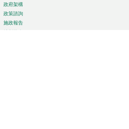
政府架構
政策諮詢
施政報告
特別推介
澳門資訊
天氣
交通
公眾假期
文娛康體
城市資訊
澳門便覽
統計數字