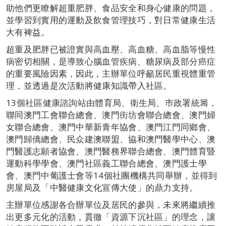
助他們更瞭解超重肥胖、食品安全和身心健康的問題，
並學習到實用的運動及飲食管理技巧，對日常健康生活
大有裨益。
超重及肥胖已被證實與高血壓、高血糖、高血脂等慢性
病密切相關，是導致心腦血管疾病、糖尿病及部分癌症
的重要風險因素，因此，主辦單位呼籲居民重視體重管
理，並透過是次活動將健康知識帶入社區。
13個社區健康諮詢站由體育局、衛生局、巿政署統籌，
聯同澳門工會聯合總會、澳門街坊會聯合總會、澳門婦
女聯合總會、澳門中華新青年協會、澳門江門同鄉會、
澳門歸僑總會、民众建澳聯盟、協和澳門醫學中心、澳
門醫護志願者協會、澳門醫務界聯合總會、澳門體育暨
運動科學學會、澳門社區義工聯合總會、澳門護士學
會、澳門中葡護士會等14個社團機構共同舉辦，並得到
房屋局及「中醫健康文化宣傳大使」的鼎力支持。
主辦單位感謝各合辦單位及居民的參與，未來將繼續推
出更多元化的活動，貫徹「資源下沉社區」的理念，讓