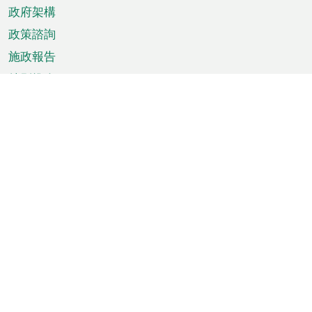
政府架構
政策諮詢
施政報告
特別推介
澳門資訊
天氣
交通
公眾假期
文娛康體
城市資訊
澳門便覽
統計數字