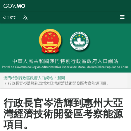
澳
門
特
28°C
別
行
政
區
政
府
入
口
網
站
澳門特別行政區政府入口網站
新聞
行政長官岑浩輝到惠州大亞灣經濟技術開發區考察能源項目。
行政長官岑浩輝到惠州大亞
灣經濟技術開發區考察能源
項目。