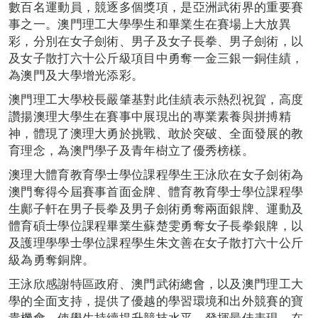
數百名運動員，競逐多個獎項，是亞洲武術界的重要賽
事之一。澳門理工大學學生和畢業生在賽場上大放異
彩，分別在女子劍術、男子及女子長拳、男子劍術，以
及女子散打六十公斤級項目中勇奪一金三銀一銅佳績，
為澳門及大學增光添彩。
澳門理工大學校長嚴肇基對此佳績表示熱烈祝賀，高度
讚揚澳理大學生在賽事中展現出的專業素養與拼搏精
神，體現了澳理大勇於挑戰、敢於突破、全面發展的教
育理念，為澳門學子及青年樹立了優秀榜樣。
澳理大體育教育學士學位課程學生王泳欣在女子劍術為
澳門奪得今屆賽事首面金牌、體育教育學士學位課程學
生鄺子軒在男子長拳及男子劍術勇奪兩面銀牌、運動及
體育碩士學位課程畢業生蘇楚雯勇奪女子長拳銀牌，以
及護理學學士學位課程學生朱文善在女子散打六十公斤
級為勇奪銅牌。
王泳欣感謝特區政府、澳門武術總會，以及澳門理工大
學的全面支持，提供了優越的學習環境和出外競賽的寶
貴機會，使學生持續提升競技水平，發揮最佳表現，在