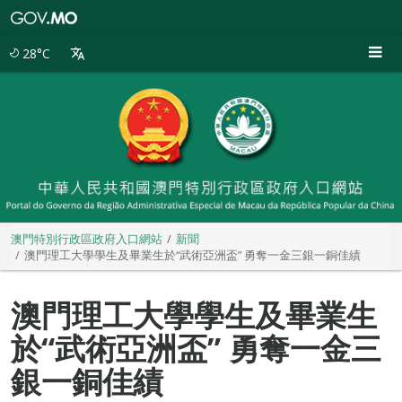
澳
門
特
28°C
別
行
政
區
政
府
入
口
網
站
澳門特別行政區政府入口網站
新聞
澳門理工大學學生及畢業生於“武術亞洲盃” 勇奪一金三銀一銅佳績
澳門理工大學學生及畢業生
於“武術亞洲盃” 勇奪一金三
銀一銅佳績